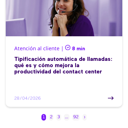
Atención al cliente |
8 min
Tipificación automática de llamadas:
qué es y cómo mejora la
productividad del contact center
28/04/2026
1
2
3
…
92
›