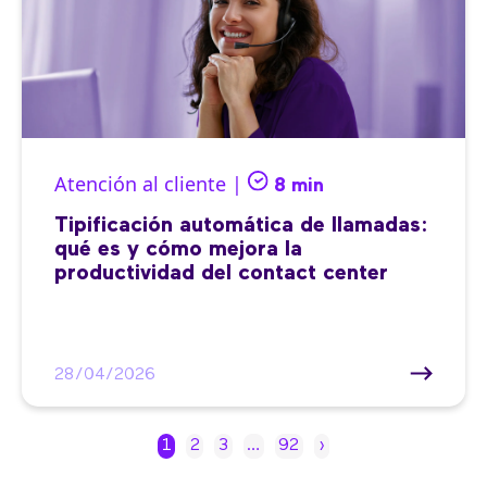
Atención al cliente |
8 min
Tipificación automática de llamadas:
qué es y cómo mejora la
productividad del contact center
28/04/2026
1
2
3
…
92
›