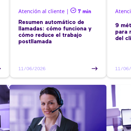
Atención al cliente |
Atenci
7 min
Resumen automático de
9 mét
llamadas: cómo funciona y
para 
cómo reduce el trabajo
del cl
postllamada
11/06/2026
11/06