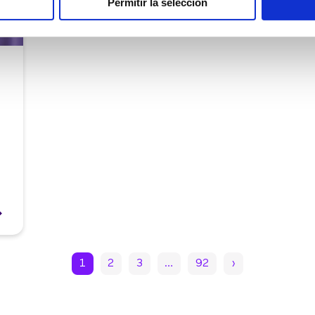
Permitir la selección
1
2
3
…
92
›