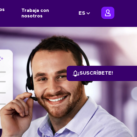
os
Trabaja con
ES
nosotros
¡SUSCRÍBETE!