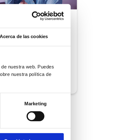
ón al cliente |
5 min
comprobar si tu
Acerca de las cookies
ión al cliente cumple
iempos de respuesta
 normativa
ón de nuestra web. Puedes
obre nuestra política de
/2026
Marketing