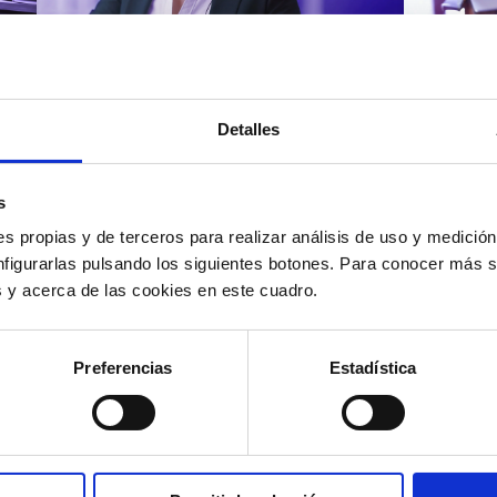
Atención al cliente |
Atenci
8 min
Cómo 
Detalles
Cómo automatizar la
atenc
evaluación de llamadas en
los t
un contact center con IA
según
s
s propias y de terceros para realizar análisis de uso y medici
nfigurarlas pulsando los siguientes botones. Para conocer más s
es y acerca de las cookies en este cuadro.
12/05/2026
11/05
Preferencias
Estadística