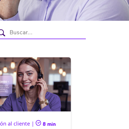
ón al cliente |
8 min