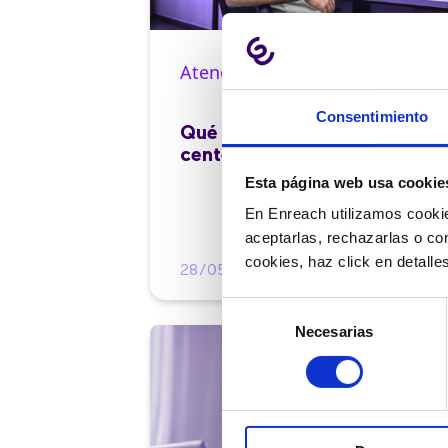
Atención al cliente |
10 min
Consentimiento
Qué es el FCR en un contact
center y cómo mejorarlo
Esta página web usa cookie
En Enreach utilizamos cookie
aceptarlas, rechazarlas o co
cookies, haz click en detall
28/05/2026
Selección
Necesarias
de
consentimiento