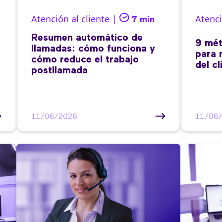
Atención al cliente |
Atenci
7 min
Resumen automático de
9 mét
llamadas: cómo funciona y
para 
cómo reduce el trabajo
del cl
postllamada
11/06/2026
11/06