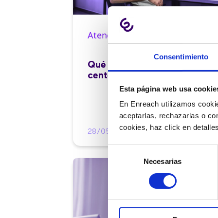
Atención al cliente |
10 min
Consentimiento
Qué es el FCR en un contact
center y cómo mejorarlo
Esta página web usa cookie
En Enreach utilizamos cookie
aceptarlas, rechazarlas o co
cookies, haz click en detall
28/05/2026
Selección
Necesarias
de
consentimiento