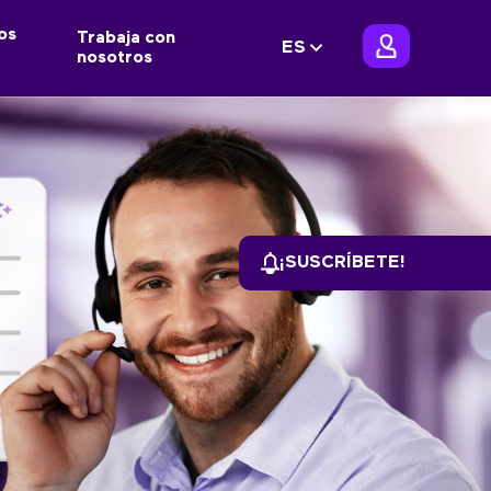
os
Trabaja con
ES
nosotros
¡SUSCRÍBETE!