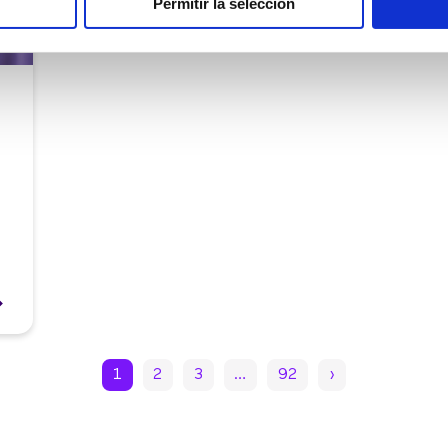
Permitir la selección
1
2
3
…
92
›