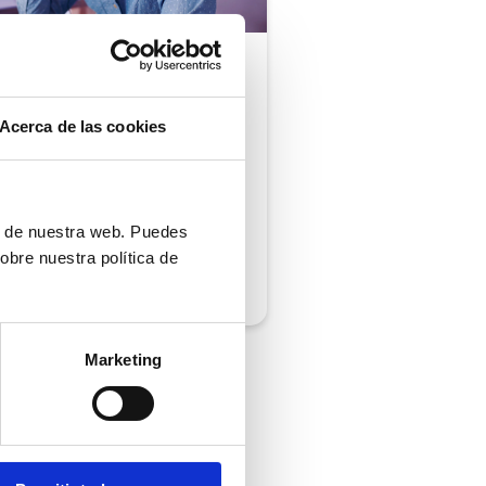
ón al cliente |
5 min
comprobar si tu
Acerca de las cookies
ión al cliente cumple
iempos de respuesta
 normativa
ón de nuestra web. Puedes
obre nuestra política de
/2026
Marketing