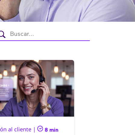
ón al cliente |
8 min