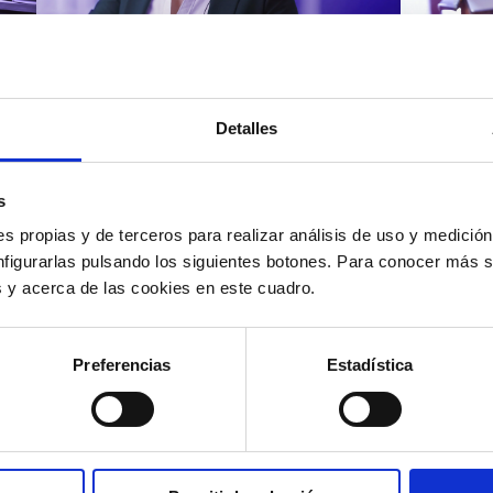
Atención al cliente |
Atenci
8 min
Cómo 
Detalles
Cómo automatizar la
atenc
evaluación de llamadas en
los t
un contact center con IA
según
s
s propias y de terceros para realizar análisis de uso y medici
nfigurarlas pulsando los siguientes botones. Para conocer más s
es y acerca de las cookies en este cuadro.
12/05/2026
11/05
Preferencias
Estadística