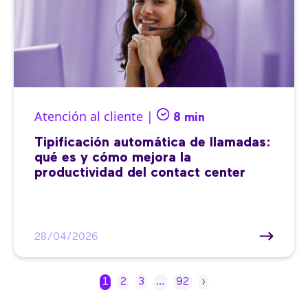
Atención al cliente |
8 min
Tipificación automática de llamadas:
qué es y cómo mejora la
productividad del contact center
28/04/2026
1
2
3
…
92
›