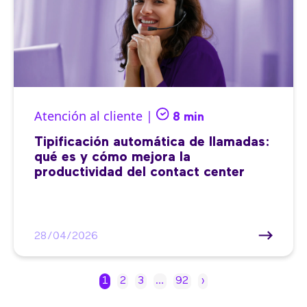
Atención al cliente |
8 min
Tipificación automática de llamadas:
qué es y cómo mejora la
productividad del contact center
28/04/2026
1
2
3
…
92
›