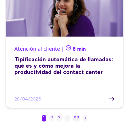
Atención al cliente |
8 min
Tipificación automática de llamadas:
qué es y cómo mejora la
productividad del contact center
28/04/2026
1
2
3
…
92
›