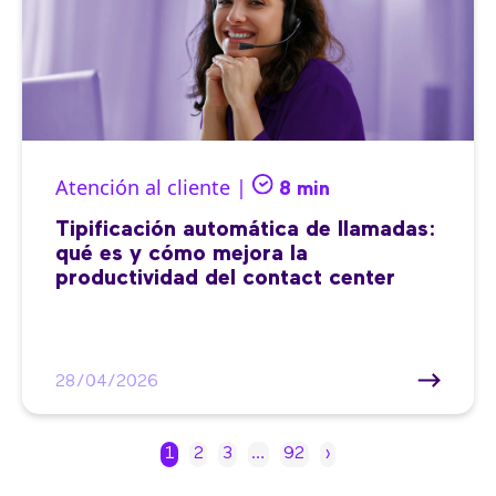
Atención al cliente |
8 min
Tipificación automática de llamadas:
qué es y cómo mejora la
productividad del contact center
28/04/2026
1
2
3
…
92
›