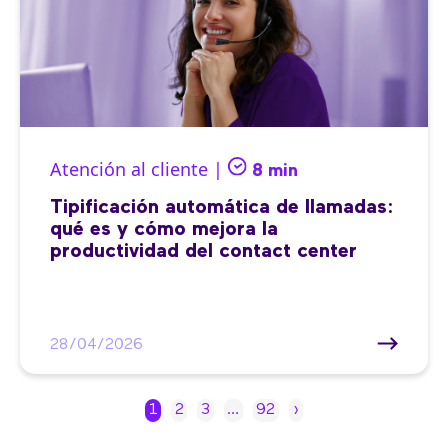
Atención al cliente |
8 min
Tipificación automática de llamadas:
qué es y cómo mejora la
productividad del contact center
28/04/2026
1
2
3
…
92
›