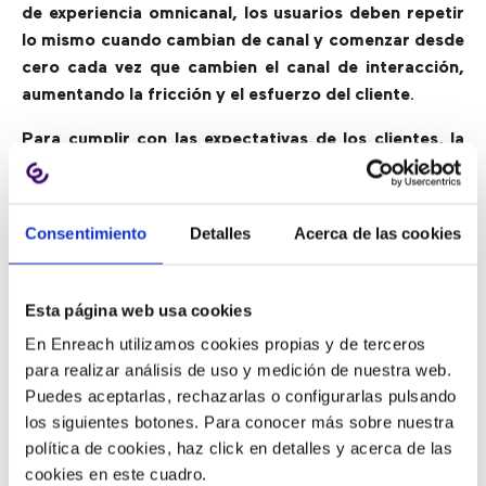
de experiencia omnicanal, los usuarios deben repetir
lo mismo cuando cambian de canal y comenzar desde
cero cada vez que cambien el canal de interacción,
aumentando la fricción y el esfuerzo del cliente
.
Para cumplir con las expectativas de los clientes, la
mejor práctica para los call center es integrar todos
sus canales de soporte en un marco unificado
. Esto
garantiza que la información contextual siga a los
Consentimiento
Detalles
Acerca de las cookies
clientes cuando cambian de canal, eliminando la
necesidad de repetir la información.
El servicio al
cliente omnicanal crea el tipo de CX que da como
Esta página web usa cookies
resultado la retención de clientes a largo plazo
.
En Enreach utilizamos cookies propias y de terceros
para realizar análisis de uso y medición de nuestra web.
Puedes aceptarlas, rechazarlas o configurarlas pulsando
2) Simplificando el IVR para
los siguientes botones. Para conocer más sobre nuestra
reducir la frustración y el esfuerzo
política de cookies, haz click en detalles y acerca de las
cookies en este cuadro.