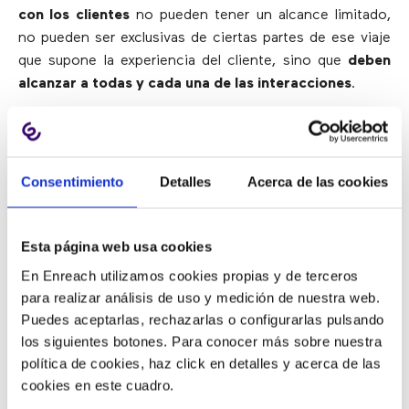
con los clientes
no pueden tener un alcance limitado,
no pueden ser exclusivas de ciertas partes de ese viaje
que supone la experiencia del cliente, sino que
deben
alcanzar a todas y cada una de las interacciones
.
4.- ¿Cuenta una historia?
Las estrategias de CRM van mucho más allá del registro
y análisis de los datos, y su objetivo no debe limitarse a
Consentimiento
Detalles
Acerca de las cookies
crear un archivo de información del cliente, sino que
debe servir para
transformar los datos impersonales
en información de valor que permita mejorar de
Esta página web usa cookies
forma notable la experiencia general
. Se trata de
En Enreach utilizamos cookies propias y de terceros
desarrollar una estrategia de CRM que cuente historias
para realizar análisis de uso y medición de nuestra web.
que dirijan a los agentes y al sistema hacia la mejor
Puedes aceptarlas, rechazarlas o configurarlas pulsando
acción posible para un cliente determinado y
los siguientes botones. Para conocer más sobre nuestra
específico en un momento concreto por el contexto, el
política de cookies, haz click en detalles y acerca de las
canal, etcétera.
cookies en este cuadro.