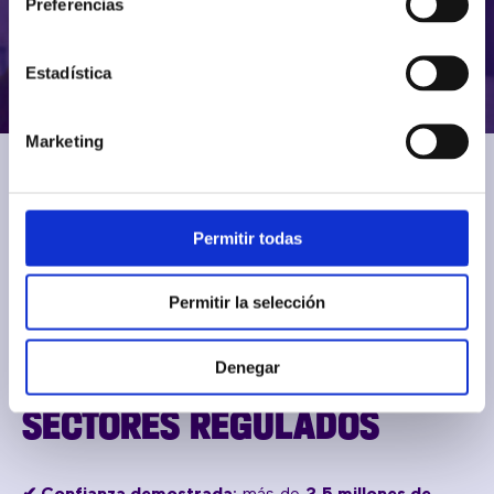
Preferencias
Estadística
Marketing
Permitir todas
COMUNICACIONES CLOUD
Permitir la selección
SEGURAS Y EUROPEAS:
DISEÑADAS PARA
Denegar
SECTORES REGULADOS