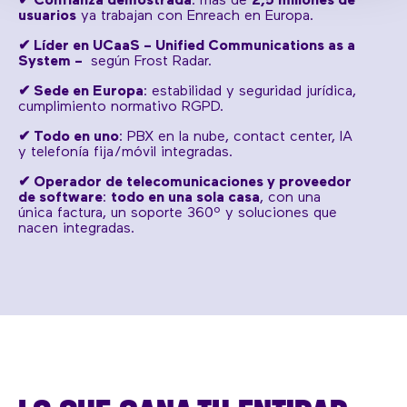
✔
Confianza demostrada
: más de
2,5 millones de
usuarios
ya trabajan con Enreach en Europa.
✔
Líder en UCaaS – Unified Communications as a
System –
según Frost Radar.
✔
Sede en Europa
: estabilidad y seguridad jurídica,
cumplimiento normativo RGPD.
✔
Todo en uno
: PBX en la nube, contact center, IA
y telefonía fija/móvil integradas.
✔ Operador de telecomunicaciones y proveedor
de software
:
todo en una sola casa
, con una
única factura, un soporte 360º y soluciones que
nacen integradas.