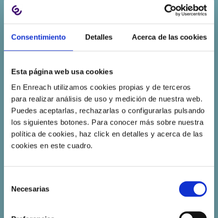
Consentimiento
Detalles
Acerca de las cookies
Esta página web usa cookies
En Enreach utilizamos cookies propias y de terceros
para realizar análisis de uso y medición de nuestra web.
CONSIGUE INFORMACIÓN VALIOSA
Puedes aceptarlas, rechazarlas o configurarlas pulsando
PARA LA TOMA DE DECISIONES
los siguientes botones. Para conocer más sobre nuestra
Extrae información de todo tipo de manera
política de cookies, haz click en detalles y acerca de las
automática y toma decisiones basada en
datos.
cookies en este cuadro.
Selección
Necesarias
de
consentimiento