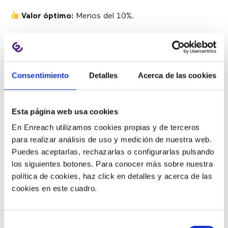
Valor óptimo:
Menos del 10%.
Tips para mejorar el KPI:
Enruta las llamadas teniendo en cuenta las
habilidades
de los agentes.
Consentimiento
Detalles
Acerca de las cookies
Crea una
base de conocimiento
para que
cualquier agente pueda atender peticiones de
Nivel 1.
Esta página web usa cookies
En Enreach utilizamos cookies propias y de terceros
8. TASA DE ABANDONO
para realizar análisis de uso y medición de nuestra web.
Puedes aceptarlas, rechazarlas o configurarlas pulsando
los siguientes botones. Para conocer más sobre nuestra
política de cookies, haz click en detalles y acerca de las
Este KPI mide
el porcentaje de clientes que cuelgan
cookies en este cuadro.
antes de ser atendidos
, lo que puede reflejar problemas
en tiempos de espera o procesos ineficaces.
Selección
Valor óptimo:
Menos del 5%.