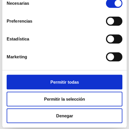
Necesarias
de
Tips para mejorar el KPI:
consentimiento
Preferencias
Implementa un sistema de
rellamada
(callback).
Sustituye el menú IVR por un
callbot con IA
generativa
para que tratar de resolver motivos
Estadística
de la llamada más complejos.
Marketing
9. TASA DE RETENCIÓN DE
CLIENTES
Permitir todas
Esta métrica mide la capacidad de retener a los
Permitir la selección
clientes, ergo,
evitar bajas
.
Valor óptimo:
90% o más.
Denegar
Tips para mejorar el KPI: