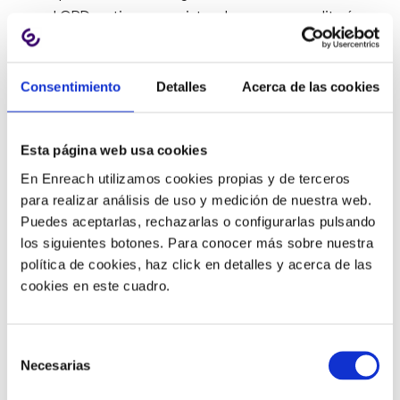
LOPD: activar un registro de accesos, auditorías
cada dos años, cifrado de datos en las
telecomunicaciones y cifrado de las copias de
seguridad y ubicación externa.
Consentimiento
Detalles
Acerca de las cookies
Herramientas de grabación de
Esta página web usa cookies
llamadas seguras
En Enreach utilizamos cookies propias y de terceros
para realizar análisis de uso y medición de nuestra web.
Puedes aceptarlas, rechazarlas o configurarlas pulsando
Hoy en día, existen diferentes sistemas y aplicaciones
los siguientes botones. Para conocer más sobre nuestra
para solucionar esta necesidad. De entre ellos, los
política de cookies, haz click en detalles y acerca de las
sistemas de comunicaciones en la nube se han erigido
cookies en este cuadro.
en una solución simple y eficaz, ya que
facilitan el
registro, el almacenaje, la búsqueda y la
reproducción de todas las llamadas o de las que cada
Selección
Necesarias
organización necesite en cada momento
.
de
consentimiento