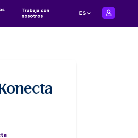
os
Trabaja con
ES
nosotros
cta