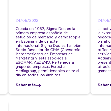
24/05/2022
24/05
Creada en 1982, Sigma Dos es la
La acti
primera empresa española de
la exte
estudios de mercado y demoscopia
negoci
en España y de carácter
planifi
internacional. Sigma Dos es también
interna
Socio fundador de CIMA (Consorcio
office 
Iberoamericano de Empresas de
activid
Marketing) y está asociada a
Actualm
ESOMAR, AEDEMO. Pertenece al
presen
grupo de empresas Eurostar
ofrecie
Mediagroup, permitiéndoles estar al
grande
día en todos los ámbitos…
Saber más
Saber 