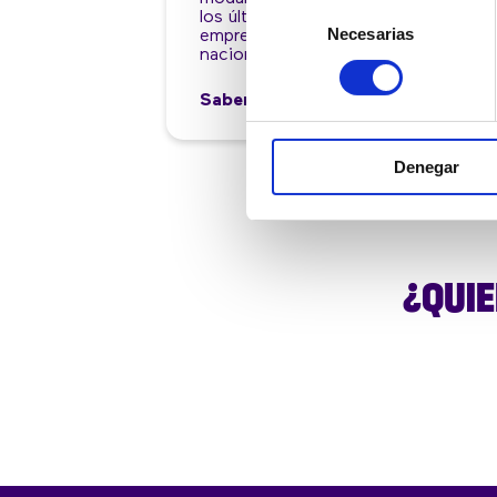
Selección
los últimos años la sitúa como
Necesarias
de
empresa de referencia a nivel
nacional en el…
consentimiento
Saber más
Denegar
¿QUIE