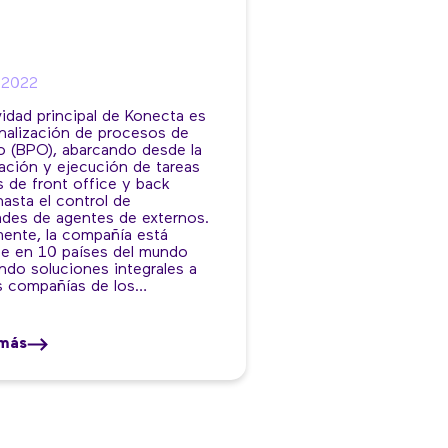
/2022
vidad principal de Konecta es
rnalización de procesos de
o (BPO), abarcando desde la
cación y ejecución de tareas
s de front office y back
hasta el control de
ades de agentes de externos.
ente, la compañía está
te en 10 países del mundo
ndo soluciones integrales a
s compañías de los…
más