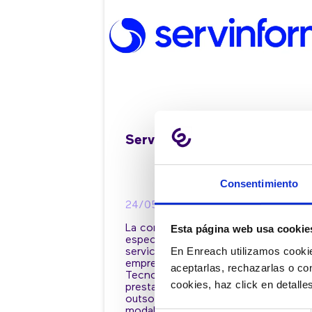
Servinform
Consentimiento
24/05/2022
La compañía se constituye en 1977,
Esta página web usa cookie
especializándose en la gestión de
En Enreach utilizamos cookie
servicios integrales para las
empresas en el ámbito de las Nueva
aceptarlas, rechazarlas o co
Tecnologías y la Informática y en la
cookies, haz click en detall
prestación de servicios de
outsourcing en sus distintas
modalidades. Su crecimiento durant