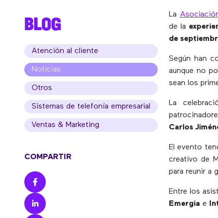
La
Asociació
BLOG
de la
experie
de septiemb
Atención al cliente
Según han co
Noticias
aunque no pod
sean los prim
Otros
La celebrac
Sistemas de telefonía empresarial
patrocinadore
Ventas & Marketing
Carlos Jimén
El evento ten
COMPARTIR
creativo de M
para reunir a 
Entre los asi
Emergia
e
In