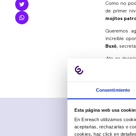
Como no podía
de primer niv
mojitos patr
Queremos ag
increíble opo
Buxó
, secreta
¡No os despis
esta noche m
Consentimiento
Esta página web usa cookie
En Enreach utilizamos cookie
aceptarlas, rechazarlas o co
cookies, haz click en detall