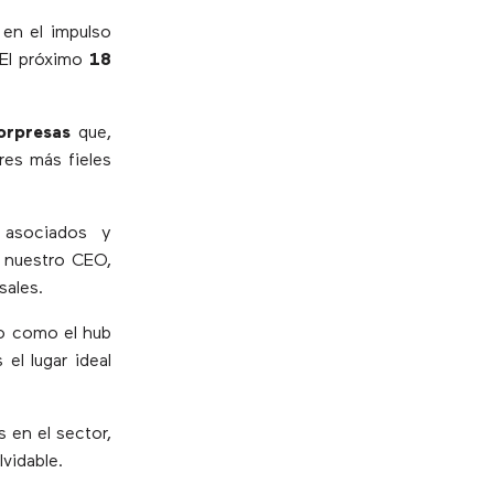
 en el impulso
 El próximo
18
sorpresas
que,
res más fieles
 asociados y
, nuestro CEO,
sales.
o como el hub
el lugar ideal
 en el sector,
vidable.