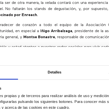
 ser de otra manera, la velada contará con una experienci
el. No faltarán los stands de degustación, y, por supuesto
ocinado por Enreach
.
radecer de corazón a todo el equipo de la Asociación 
rtunidad, en especial a
Iñigo Arribalzaga
, presidente de la a
ria general, y
Montse Bonastre
, responsable de comunicació
téis y estad atentos a nuestras redes sociales para vivir c
ágica!
Detalles
s
s propias y de terceros para realizar análisis de uso y medici
nfigurarlas pulsando los siguientes botones. Para conocer más s
es y acerca de las cookies en este cuadro.