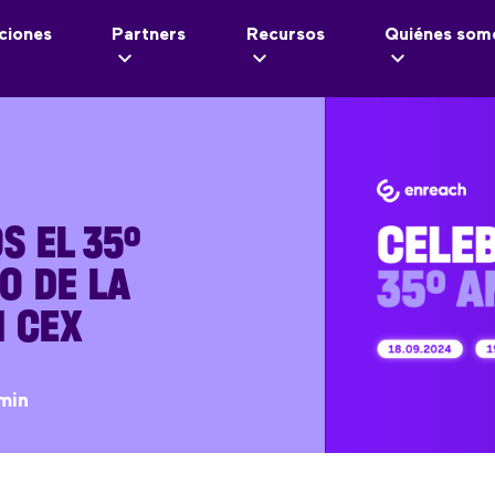
ciones
Partners
Recursos
Quiénes som
S EL 35º
O DE LA
N CEX
min