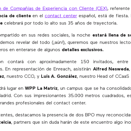
n de Compañías de Experiencia con Cliente (CEX)
, referente
ncia de cliente
en el
contact center
español, está de fiesta.
re
celebrará por todo lo alto sus 35 años de trayectoria.
mpartido en sus redes sociales, la noche
estará llena de 
emos revelar del todo (¡aún!), queremos que nuestros lecto
eros en enterarse de algunos
detalles exclusivos.
ión contará con aproximadamente 150 invitados, entre
s. En representación de Enreach, asistirán
Alfred Nesweda
ez
, nuestro CCO, y
Luís A. González
, nuestro Head of CCaaS 
drá lugar en
WPP La Matriz
, un campus que se ha consolidad
adrid. Con sus impresionantes 35.000 metros cuadrados, es 
grandes profesionales del contact center.
stentes, destacamos la presencia de dos BPO muy reconocidas
telcia
, partners que sin duda harán de este encuentro algo inol