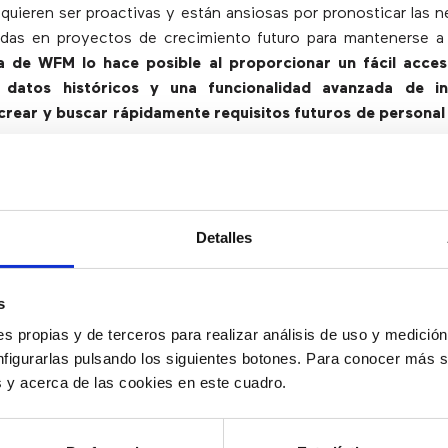
, quieren ser proactivas y están ansiosas por pronosticar las 
das en proyectos de crecimiento futuro para mantenerse a 
a de WFM lo hace posible al proporcionar un fácil acce
 datos históricos y una funcionalidad avanzada de i
crear y buscar rápidamente requisitos futuros de personal
ficar la continuidad del negocio
Detalles
es inesperadas y las interrupciones importantes del sistem
as operaciones comerciales del día a día. La tecnología de WFM
s
inar escenarios que plantean, por ejemplo: “¿Qué pasaría si
s propias y de terceros para realizar análisis de uso y medici
a todas las eventualidades posibles y evaluar el impacto 
nfigurarlas pulsando los siguientes botones. Para conocer más s
liente,
haciendo de la gestión del personal una parte int
es y acerca de las cookies en este cuadro.
 de la continuidad del negocio
.