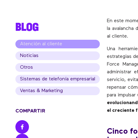
En este momen
BLOG
la avalancha 
al cliente.
Atención al cliente
Una herramie
Noticias
estrategias d
Force Manage
Otros
administrar e
Sistemas de telefonía empresarial
servicio, evi
repensar cóm
Ventas & Marketing
para impulsar
evolucionand
el creciente
COMPARTIR
Cinco fo