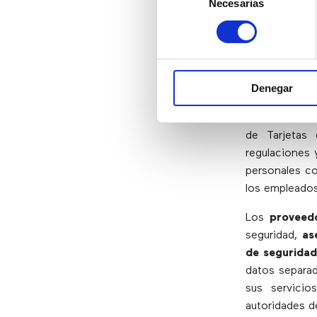
Necesarias
de
5) Gestio
consentimiento
cumplim
Éstas son pre
Denegar
afectar a la 
sean seguras
de Tarjetas
regulaciones 
personales co
los empleados
Los
proveed
seguridad,
as
de seguridad
datos separa
sus servicio
autoridades d