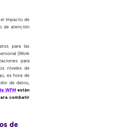
 el impacto de
io de atención
atos para las
personal (Work
zaciones para
los niveles de
go, es hora de
dor de datos,
 de WFM
están
para combatir
tos de