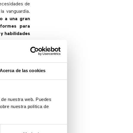
necesidades de
la vanguardia.
so a una gran
nformes para
 y habilidades
Acerca de las cookies
a de TI pueden
 permite a los
…?” para poder
ón de nuestra web. Puedes
de éstas en el
obre nuestra política de
rínseca de la