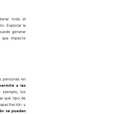
berar todo el
ón. Explotar la
uede generar
que impacte
as personas en
permite a las
r ejemplo, los
ar qué tipo de
capacitación y
én se pueden