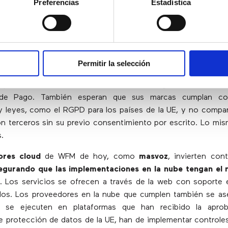
Preferencias
Estadística
nar la resiliencia, la seguridad y el
iento
ocupaciones muy reales para los gerentes sénior y, si se i
Permitir la selección
confianza del cliente.
Los usuarios esperan que sus transac
y estén en línea con los Estándares de Seguridad de Datos d
 de Pago. También esperan que sus marcas cumplan con
y leyes, como el RGPD para los países de la UE, y no compa
n terceros sin su previo consentimiento por escrito. Lo mis
.
ores cloud
de WFM de hoy, como
masvoz
, invierten con
egurando que las implementaciones en la nube tengan el n
. Los servicios se ofrecen a través de la web con soporte
dos. Los proveedores en la nube que cumplen también se as
s se ejecuten en plataformas que han recibido la apro
e protección de datos de la UE, han de implementar controle