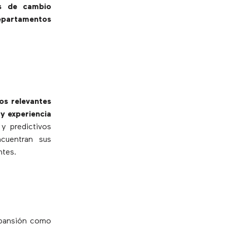
os de cambio
departamentos
los relevantes
 y experiencia
 y predictivos
cuentran sus
ntes.
xpansión como