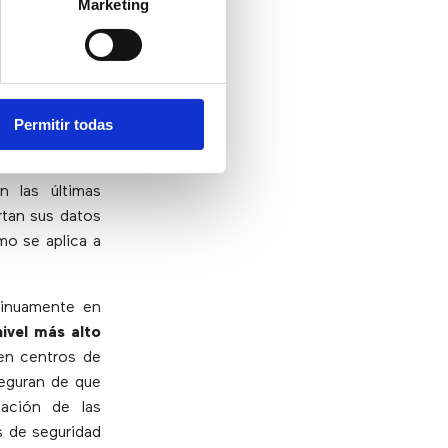
Marketing
gnoran, pueden
Permitir todas
ciones online
e la Industria
 las últimas
rtan sus datos
mo se aplica a
tinuamente en
ivel más alto
 en centros de
eguran de que
bación de las
s de seguridad