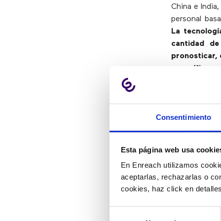
China e India
personal basa
La tecnologí
cantidad de
pronosticar, 
específicas
.
4) Plani
Consentimiento
Las situacion
interrumpir l
Esta página web usa cookie
gerentes imag
En Enreach utilizamos cookie
hacer frente 
aceptarlas, rechazarlas o co
servicio al c
cookies, haz click en detall
planificación
Selección