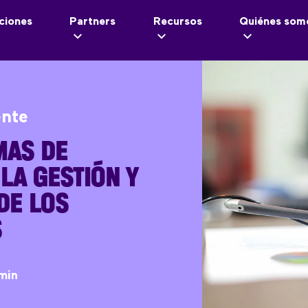
ciones
Partners
Recursos
Quiénes som
ente
MAS DE
LA GESTIÓN Y
DE LOS
S
min