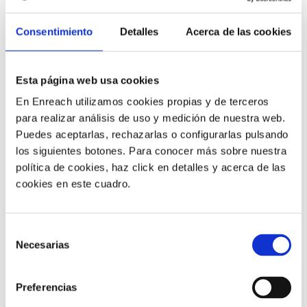
de canales cuando necesitan comunicarse con una
empresa y, a menudo, utilizan más de uno durante el
Consentimiento
Detalles
Acerca de las cookies
mismo proceso de resolución de problemas
. Cuando
lo hacen, esperan moverse de un canal a otro sin
dificultades.
Esta página web usa cookies
En Enreach utilizamos cookies propias y de terceros
Para muchas personas, “sin dificultades” significa no
para realizar análisis de uso y medición de nuestra web.
tener que repetir los detalles de su problema. De hecho,
Puedes aceptarlas, rechazarlas o configurarlas pulsando
el 96% de los usuarios espera que las empresas
los siguientes botones. Para conocer más sobre nuestra
faciliten el cambio de canales sin la necesidad de
política de cookies, haz click en detalles y acerca de las
repetir la información
.
cookies en este cuadro.
3) Tener altas resoluciones de
Selección
primer contacto (FCR, en sus
Necesarias
de
siglas en inglés)
consentimiento
Preferencias
Un estudio de Microsoft reveló que
el 33% de los