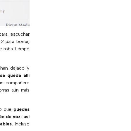
para escuchar
2 para borrar,
ue roba tiempo
han dejado y
s
se queda allí
r un compañero
orras aún más
do que
puedes
n de voz: así
zables
. Incluso