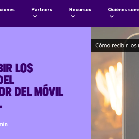
ciones
Partners
Recursos
Quiénes som
IR LOS
DEL
OR DEL MÓVIL
L
min