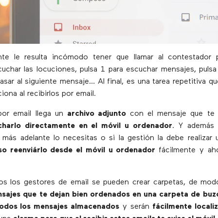
e le resulta incómodo tener que llamar al contestador 
uchar las locuciones, pulsa 1 para escuchar mensajes, pulsa 
pasar al siguiente mensaje… Al final, es una tarea repetitiva q
iona al recibirlos por email.
 por email llega un
archivo adjunto
con el mensaje que te 
charlo directamente en el móvil u ordenador
. Y ademá
i más adelante lo necesitas o si la gestión la debe realiza
so reenviárlo desde el móvil u ordenador
fácilmente y ah
os los gestores de email se pueden crear carpetas, de mo
nsajes que te dejan bien ordenados en una carpeta de buzó
 todos los mensajes almacenados
y serán
fácilmente locali