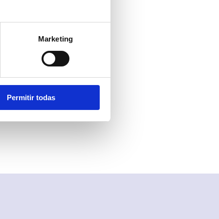
Marketing
en todos los
iente
. Una vez
ctivarla desde
l encontrarás
Permitir todas
or teléfono o