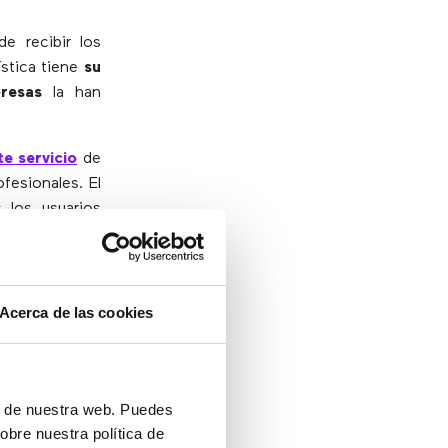
e recibir los
ística tiene
su
resas
la han
e servicio
de
fesionales. El
 los usuarios
ontestador se
e se llene el
Acerca de las cookies
drás todos los
 del
ón de nuestra web. Puedes
obre nuestra política de