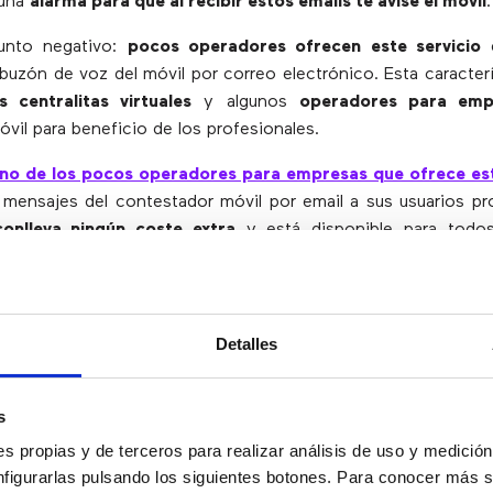
 una
alarma para que al recibir estos emails te avise el móvil
.
unto negativo:
pocos operadores ofrecen este servicio
d
buzón de voz del móvil por correo electrónico. Esta caracter
s centralitas virtuales
y algunos
operadores para emp
óvil para beneficio de los profesionales.
no de los pocos operadores para empresas que ofrece est
mensajes del contestador móvil por email a sus usuarios pro
onlleva ningún coste extra
y está disponible para todos
 supuesto, de centralita.
uede configurar el contestador para que los mensajes del c
máticamente después de uno o dos días y así
evitas qu
Detalles
 y no puedan dejarte más mensajes
. Al fin y al cabo, ten
almacenados en tu contestador.
s
ción de recepción de mensajes
s propias y de terceros para realizar análisis de uso y medici
nfigurarlas pulsando los siguientes botones. Para conocer más s