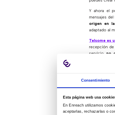
puedes crear
Y ahora el p
mensajes del 
origen en la
adaptado al m
Telsome es u
recepción de 
servicio
no c
móviles y, por
Además, se p
borren auto
Consentimiento
contestador
mensajes ya 
Esta página web usa cookie
Activa
En Enreach utilizamos cookie
aceptarlas, rechazarlas o co