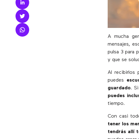
A mucha gent
mensajes, esc
pulsa 3 para 
y que se soluc
Al recibirlos
puedes
escu
guardado
. S
puedes inclu
tiempo.
Con casi tod
tener los me
tendrás allí