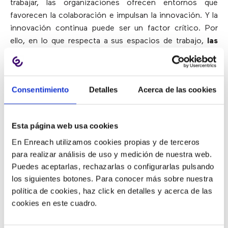
trabajar, las organizaciones ofrecen entornos que
favorecen la colaboración e impulsan la innovación. Y la
innovación continua puede ser un factor crítico. Por
ello, en lo que respecta a sus espacios de trabajo,
las
organizaciones deben ser proactivas a la hora de
presentar ideas innovadoras
.
Hay una gran oportunidad para la innovación en el
Consentimiento
Detalles
Acerca de las cookies
diseño. La investigación ‘The Future of Work’ lo
reconoce como el atractivo para cada uno de los cinco
Esta página web usa cookies
sentidos, pudiendo afectar a la capacidad de una
persona para trabajar hacia diferentes resultados, desde
En Enreach utilizamos cookies propias y de terceros
la concentración individual hasta la colaboración grupal.
para realizar análisis de uso y medición de nuestra web.
Puedes aceptarlas, rechazarlas o configurarlas pulsando
De este modo, los futuros espacios de trabajo pueden
los siguientes botones. Para conocer más sobre nuestra
estar construidos en torno a lugares como un jardín,
política de cookies, haz click en detalles y acerca de las
una bodega, un teatro o una sastrería. Así es como la
cookies en este cuadro.
industria de la arquitectura y el diseño puede ejercer un
papel clave para ayudar a las empresas a enfrentar