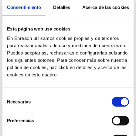
bien
gracias a que no utilizan datos y además
Consentimiento
Detalles
Acerca de las cookies
ayudan a mejorar la productividad con funciones
de teléfonos de oficina
, como
transferir llamadas.
+info
Esta página web usa cookies
En Enreach utilizamos cookies propias y de terceros
¿Necesitas utilizar el fijo de la empresa desde el móvil?
para realizar análisis de uso y medición de nuestra web.
Escríbenos ahora y te informamos de la mejor opción
Puedes aceptarlas, rechazarlas o configurarlas pulsando
para tu caso.
los siguientes botones. Para conocer más sobre nuestra
política de cookies, haz click en detalles y acerca de las
cookies en este cuadro.
Selección
Necesarias
de
consentimiento
BLOG
Preferencias
Atención al cliente
Noticias
Otros