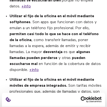
llamadas se escucharán bien
porque no emplea
datos.
+info
Utilizar el fijo de la oficina en el móvil mediante
softphones
. Son apps que funcionan con datos y
emulan a un teléfono fijo profesional. Por ello,
permiten casi todo lo que se hace con el teléfono
de la oficina
, como transferir llamadas, poner
llamadas a la espera, además de emitir y recibir
llamadas. La mayor
desventaja
es que
algunas
llamadas pueden perderse
y otras
pueden
escucharse mal
en función de la cobertura de datos
disponible.
+info
Utilizar el fijo de la oficina en el móvil mediante
móviles de empresa integrados.
Son tarifas móviles
profesionales que, además de llamadas y datos, son
una extensión de la centralita. Suelen ser la mejor
opción porque
las llamadas siempre se escuchan