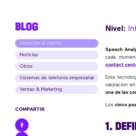
BLOG
Nivel:
In
Atención al cliente
Speech Analy
Noticias
cada momen
contact cent
Otros
Esta tecnolo
Sistemas de telefonía empresarial
valoración e
Ventas & Marketing
una de las c
Los
cinco pa
COMPARTIR
1. DEF