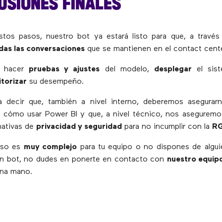
USIONES FINALES
stos pasos, nuestro bot ya estará listo para que, a travé
das las conversaciones
que se mantienen en el contact cente
á hacer
pruebas y ajustes
del modelo,
desplegar
el sis
torizar
su desempeño.
a decir que, también a nivel interno, deberemos asegurar
 cómo usar Power BI y que, a nivel técnico, nos aseguremo
mativas de
privacidad y seguridad
para no incumplir con la
R
eso es
muy complejo
para tu equipo o no dispones de algui
un bot, no dudes en ponerte en contacto con
nuestro equip
una mano.