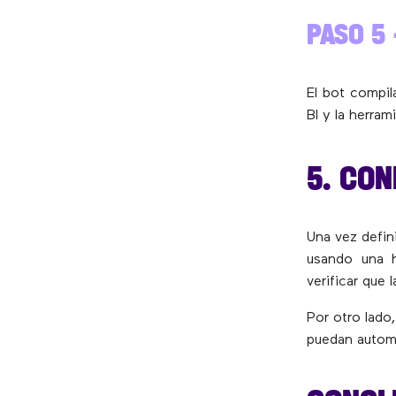
PASO 5
El bot compil
BI y la herram
5. CON
Una vez defin
usando una h
verificar que 
Por otro lado
puedan automa