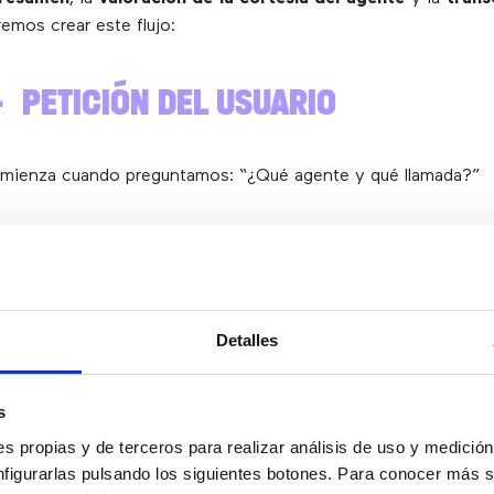
remos crear este flujo:
– PETICIÓN DEL USUARIO
omienza cuando preguntamos: “¿Qué agente y qué llamada?”
– IDENTIFICACIÓN DE LLAMADA
á la llamada específica en la base de datos, utilizando la info
Detalles
(
nombre
del agente,
fecha y hora
de la llamada, o cualquie
s
– TRANSCRIPCIÓN DEL AUDIO
s propias y de terceros para realizar análisis de uso y medici
nfigurarlas pulsando los siguientes botones. Para conocer más s