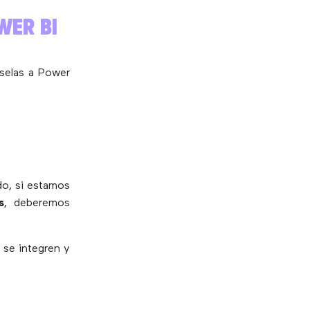
WER BI
rselas
a Power
do, si estamos
s
, deberemos
 se integren y