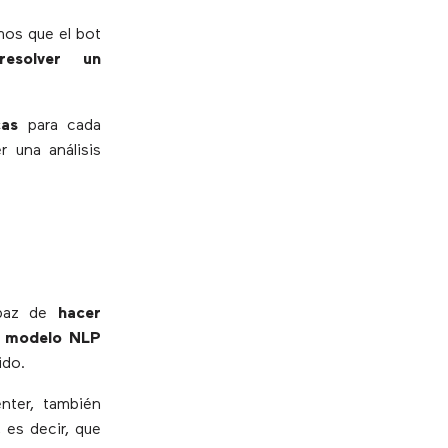
mos que el bot
esolver un
cas
para cada
r una análisis
apaz de
hacer
n modelo NLP
ido.
nter, también
, es decir, que