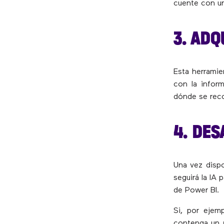
cuente con 
3. ADQ
Esta herramie
con la inform
dónde se reco
4. DE
Una vez disp
seguirá la IA 
de Power BI.
Si, por ejem
contenga un