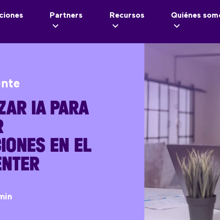
ciones
Partners
Recursos
Quiénes som
ente
ZAR IA PARA
R
IONES EN EL
ENTER
min