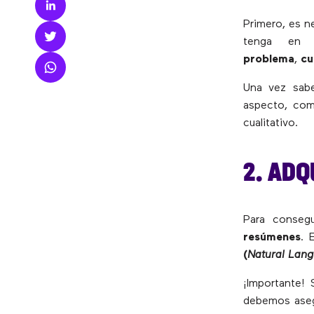
Primero, es n
tenga en 
problema
,
cu
Una vez sab
aspecto, como
cualitativo.
2. ADQ
Para conseg
resúmenes
. 
(
Natural Lan
¡Importante!
debemos aseg