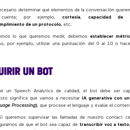
ecesario determinar qué elementos de la conversación quere
cuenta; por ejemplo,
cortesía
,
capacidad de r
mplimiento de un protocolo
, etc.
emos lo que queremos medir, debemos
establecer métri
, por ejemplo, utilizar una puntuación del 0 al 10 o hace
UIRIR UN BOT
uir un Speech Analytics de calidad, el bot debe ser c
Esto significa que vamos a necesitar
IA generativa con u
guage Processing
)
, que procese el lenguaje y evalúe el conten
 Si queremos supervisar las llamadas de nuestro contact ce
urarnos de que el bot sea capaz de
transcribir voz a texto