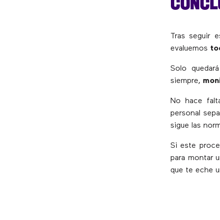
CONCL
Tras seguir e
evaluemos
to
Solo quedar
siempre,
moni
No hace falt
personal sepa
sigue las nor
Si este proc
para montar 
que te eche 