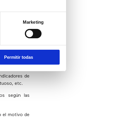
l archivo y lo
Marketing
MADA
Permitir todas
efinido en el
indicadores de
tuoso, etc.
os según las
o el motivo de