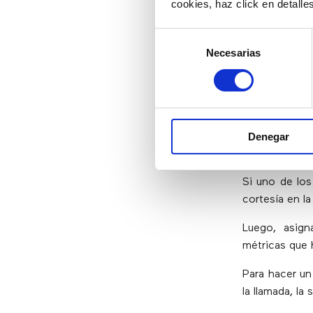
cookies, haz click en detall
Una vez haya 
Selección
convertirá a t
Necesarias
de
consentimiento
PASO 4
Denegar
El bot anali
primer punto.
Si uno de lo
cortesía en l
Luego, asig
métricas que 
Para hacer u
la llamada, la