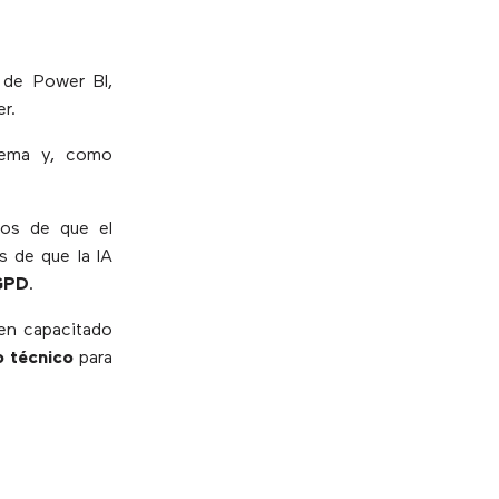
s de Power BI,
r.
tema y, como
nos de que el
s de que la IA
GPD
.
en capacitado
o técnico
para