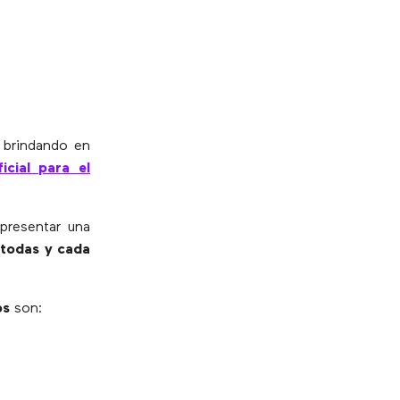
s brindando en
ficial para el
y presentar una
 todas y cada
os
son: