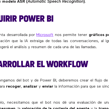
un
modelo ASR (
Automatic Speech Recognition
)
.
UIRIR POWER BI
nta desarrollada por
Microsoft
nos permite tener
gráficos p
ación que la IA extraiga de todas las conversaciones, al ig
gerá el análisis y resumen de cada una de las llamadas.
SARROLLAR EL WORKFLOW
ongamos del bot y de Power BI, deberemos crear el flujo de
para
recoger
,
analizar
y
enviar
la información para que se sin
plo, necesitamos que el bot nos dé una evaluación de un
resumen
, la
valoración de la cortesía del agente
y la
trans