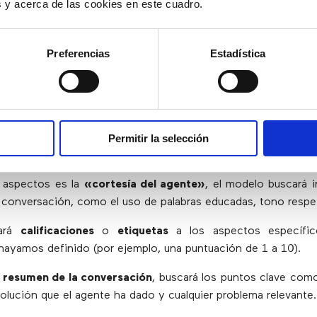
es y acerca de las cookies en este cuadro.
encontrado el archivo de audio, realizará una
transcripción
de
exto.
Preferencias
Estadística
 – ANÁLISIS Y RESUMEN DE LA LLA
Permitir la selección
zará la conversación para evaluar los aspectos que hemos d
s aspectos es la
«cortesía del agente»
, el modelo buscará 
a conversación, como el uso de palabras educadas, tono respe
nará
calificaciones
o
etiquetas
a los aspectos específic
hayamos definido (por ejemplo, una puntuación de 1 a 10).
n
resumen de la conversación
, buscará los puntos clave com
 solución que el agente ha dado y cualquier problema relevante.