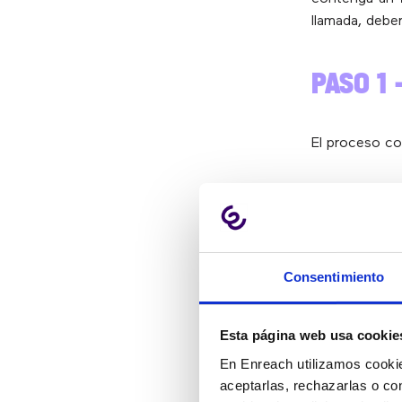
llamada, debe
PASO 1 
El proceso c
PASO 2 
El bot buscar
Consentimiento
hemos dado 
único).
Esta página web usa cookie
PASO 3 
En Enreach utilizamos cookie
aceptarlas, rechazarlas o co