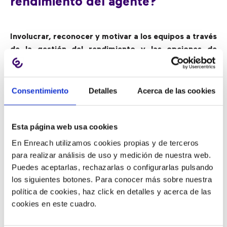
rendimiento del agente?
Involucrar, reconocer y motivar a los equipos a través
de la gestión del rendimiento y las opciones de
autoservicio para la programación
. Muchas empresas
dudan en seguir el camino de la
optimización de la
fuerza laboral
; sin embargo, esta puede ser una de las
Consentimiento
Detalles
Acerca de las cookies
áreas en las que las empresas pueden influir y que
no
sólo habilita el trabajo de los agentes locales, sino
que garantiza un servicio superior e ininterrumpido
Esta página web usa cookies
para los clientes
.
En Enreach utilizamos cookies propias y de terceros
para realizar análisis de uso y medición de nuestra web.
Puedes aceptarlas, rechazarlas o configurarlas pulsando
¿Cómo?
los siguientes botones. Para conocer más sobre nuestra
política de cookies, haz click en detalles y acerca de las
cookies en este cuadro.
1) Implementando herramientas de autoservicio con
IA
para la toma de decisiones en tiempo real.