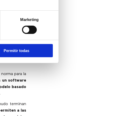
mo grabaciones
lor
.
sus cuadros de
Marketing
 estadísticos
mpo real sobre
Permitir todas
 norma para la
s un software
modelo basado
.
nudo terminan
ermiten a las