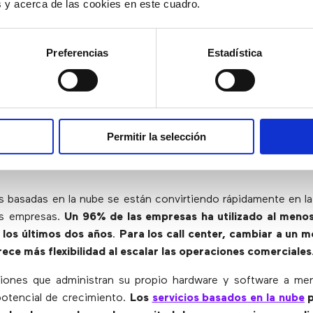
es y acerca de las cookies en este cuadro.
izan el análisis del call center para transformar datos co
 pantallas, mensajes de texto y chats en comentarios de va
er omnicanal adoptarán programas de análisis para desarrollar 
Preferencias
Estadística
tadísticas relevantes para sus operaciones.
Los paneles
los supervisores y agentes recibir actualizaciones en tie
rtantes y experiencias de los clientes
.
Permitir la selección
iones basadas en la nube
s basadas en la nube se están convirtiendo rápidamente en la
as empresas.
Un 96% de las empresas ha utilizado al meno
 los últimos dos años
.
Para los call center, cambiar a un 
rece más flexibilidad al escalar las operaciones comerciales
ciones que administran su propio hardware y software a me
potencial de crecimiento.
Los
servicios basados ​​en la nube
p