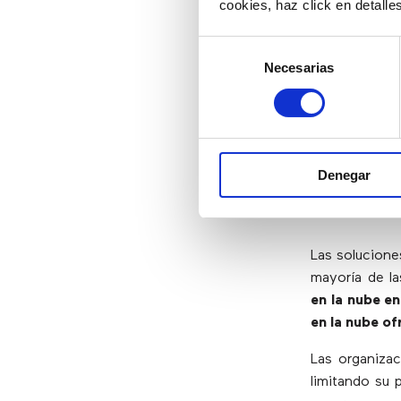
cookies, haz click en detall
empresas util
de llamadas y
Selección
Más call cent
Necesarias
de
consentimiento
mando con es
permitirán a 
métricas impo
Denegar
5) Soluc
Las solucione
mayoría de l
en la nube en
en la nube of
Las organiza
limitando su 