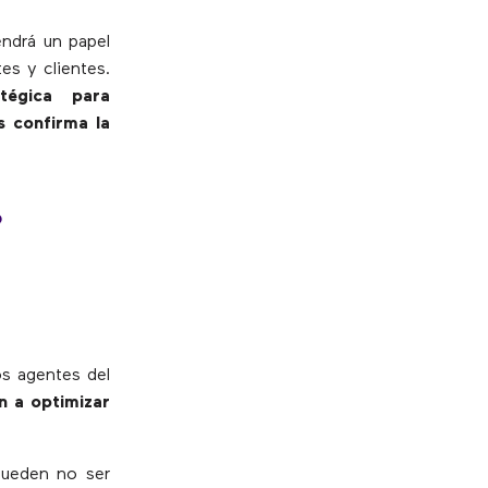
endrá un papel
es y clientes.
atégica para
s confirma la
?
os agentes del
an a optimizar
pueden no ser