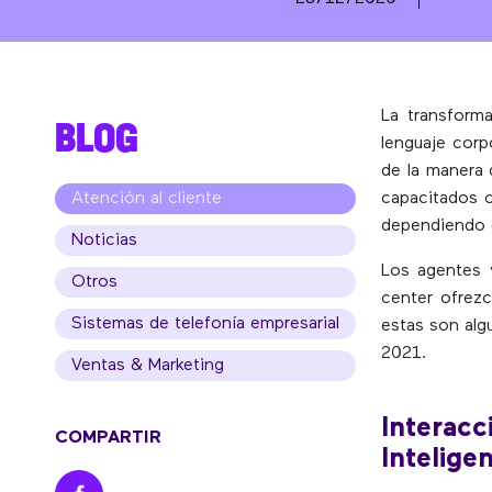
La transform
BLOG
lenguaje corp
de la manera 
Atención al cliente
capacitados c
dependiendo e
Noticias
Los agentes y
Otros
center ofrezc
Sistemas de telefonía empresarial
estas son alg
2021.
Ventas & Marketing
Interacc
COMPARTIR
Inteligen