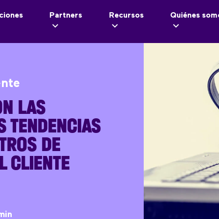
ciones
Partners
Recursos
Quiénes som
ente
ON LAS
S TENDENCIAS
TROS DE
L CLIENTE
min