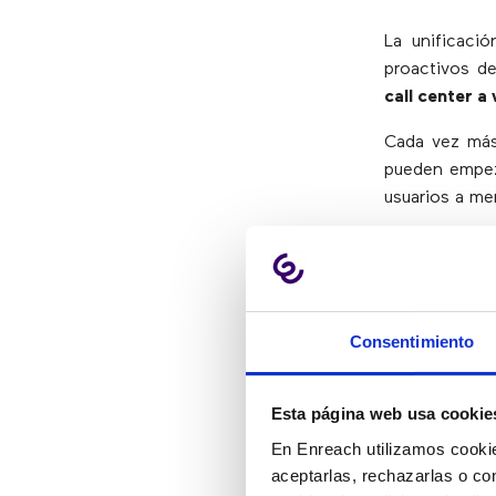
La unificaci
proactivos de
call center a
Cada vez más 
pueden empeza
usuarios a me
Unificar las 
empresas a 
identifica op
Consentimiento
4) Progr
Esta página web usa cookie
En Enreach utilizamos cookie
Atrás quedar
aceptarlas, rechazarlas o co
manual de un