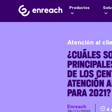
Productos
Solu
Atención al cli
¿CUÁLES S
PRINCIPALE
DE LOS CEN
ATENCIÓN A
PARA 2021?
Enreach
4 
28/12/2020