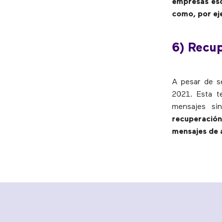
empresas esc
como, por ej
6) Recup
A pesar de se
2021. Esta t
mensajes si
recuperació
mensajes de a