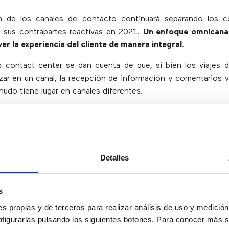
ón de los canales de contacto continuará separando los c
 sus contrapartes reactivas en 2021.
Un enfoque omnicanal 
 ver la experiencia del cliente de manera integral
.
contact center se dan cuenta de que, si bien los viajes d
r en un canal, la recepción de información y comentarios v
nudo tiene lugar en canales diferentes.
interacciones con los clientes a través de múltiples canales
resolver los problemas de los usuarios mucho más ráp
ortunidades más lucrativas para futuras ventas
.
Detalles
amas de análisis
s
s propias y de terceros para realizar análisis de uso y medici
on los días de dependencia excesiva de las habilidades d
nfigurarlas pulsando los siguientes botones. Para conocer más s
 supervisor para maximizar el potencial de los agentes. 