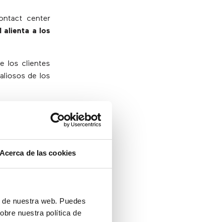
ontact center
alienta a los
e los clientes
aliosos de los
 ayudará a las
ido mientras
Acerca de las cookies
ón de nuestra web. Puedes
e observación
obre nuestra política de
Hoy en día,
las