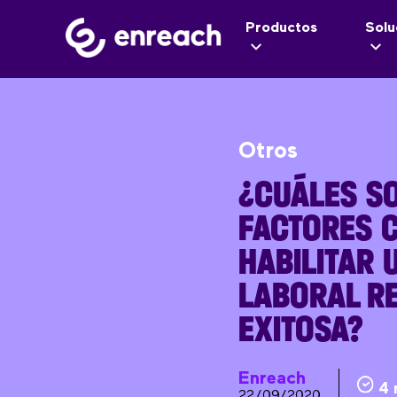
Productos
Solu
Otros
¿CUÁLES S
FACTORES 
HABILITAR 
LABORAL RE
EXITOSA?
Enreach
4 
22/09/2020