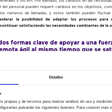
enerales y los KPI. Por ejemplo, los cambios en las necesidad
d del personal pueden requerir cambios en los objetivos, co
los números de llamadas, y estos también pueden fluctuar
nsiderar la posibilidad de adaptar los procesos para 
continuar satisfaciendo las necesidades cambiantes de la 
dos formas clave de apoyar a una fuer
remota ágil al mismo tiempo que se sat
sidades comerciales:
idas preventivas
con la mayor antelación y frecuencia pos
Detalles
fícil predecir las necesidades diarias de los clientes. Los patro
eden cambiar día a día, o incluso cada hora, por lo que es im
 volver a tomar medidas con la mayor frecuencia posible.
s
s propias y de terceros para realizar análisis de uso y medici
del call center también deben estar al tanto de cualquier
nfigurarlas pulsando los siguientes botones. Para conocer más s
 autoservicio para prepararlos para los cambios en las co