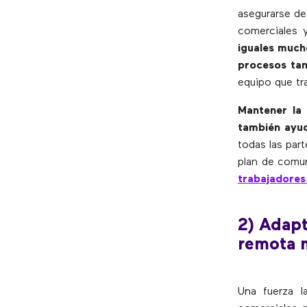
asegurarse de
comerciales 
iguales much
procesos tan
equipo que tra
Mantener la
también ayu
todas las part
plan de comun
trabajadores
2) Adapt
remota m
Una fuerza l