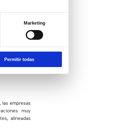
s canales de
Marketing
ios en los
 cortos,
trabajo,
emente de los
a corporativa
Permitir todas
, las empresas
izaciones muy
tes, alineadas