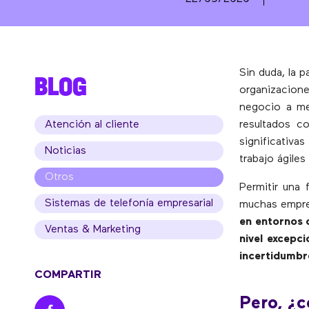
Sin duda, la 
BLOG
organizacione
negocio a med
Atención al cliente
resultados c
significativa
Noticias
trabajo ágiles
Otros
Permitir una 
Sistemas de telefonía empresarial
muchas empre
en entornos c
Ventas & Marketing
nivel excepc
incertidumbr
COMPARTIR
Pero, ¿c