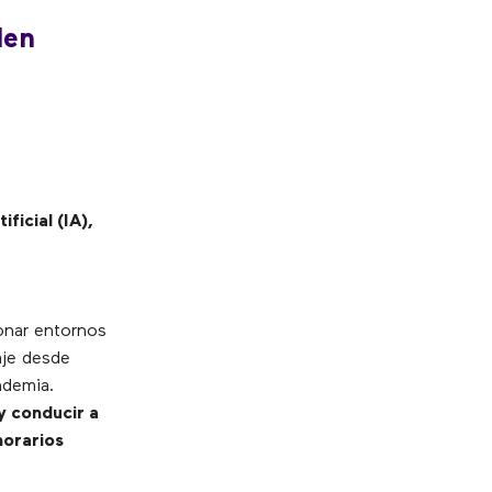
len
ificial (IA),
onar entornos
baje desde
ndemia.
y conducir a
horarios