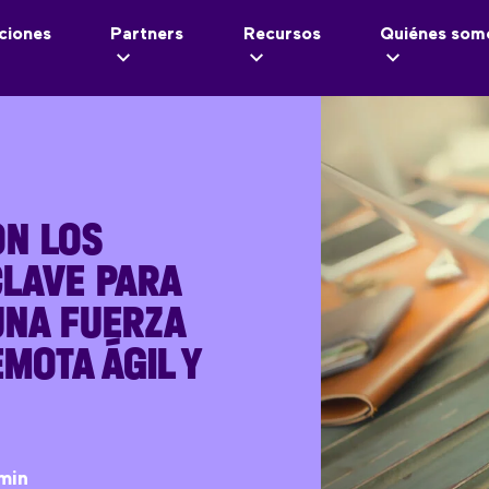
ciones
Partners
Recursos
Quiénes som
ON LOS
CLAVE PARA
UNA FUERZA
MOTA ÁGIL Y
min