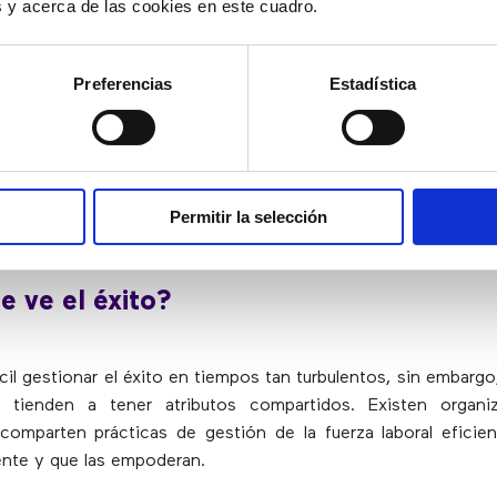
es y acerca de las cookies en este cuadro.
ra asegurarse de que no estén pasando por alto otro
.
Preferencias
Estadística
ibilidad:
En un entorno impredecible, pueden tener lugar camb
a flexibilidad en la programación, como ofrecer turnos más
ididos o programación en bloque para cambiar los tipos de 
ar a satisfacer las necesidades comerciales independient
 los horarios de personal
. Es fundamental adoptar una cultur
Permitir la selección
e cuando se trata de gestionar una fuerza laboral remota ágil.
 ve el éxito?
ícil gestionar el éxito en tiempos tan turbulentos, sin embargo
 tienden a tener atributos compartidos. Existen organ
omparten prácticas de gestión de la fuerza laboral eficien
nte y que las empoderan.