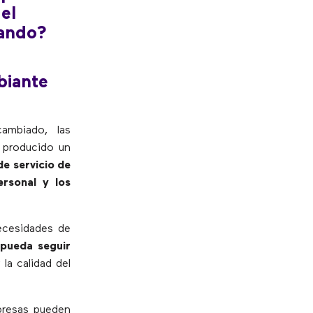
el
jando?
biante
ambiado, las
a producido un
de servicio de
ersonal y los
ecesidades de
 pueda seguir
 la calidad del
mpresas pueden