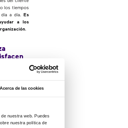
es del cliente
mo los tiempos
 día a día.
Es
ayudar a los
organización
.
za
isfacen
ible:
Puede
Acerca de las cookies
nes de
portante
ón de nuestra web. Puedes
 cambio en la
obre nuestra política de
nsultas de los