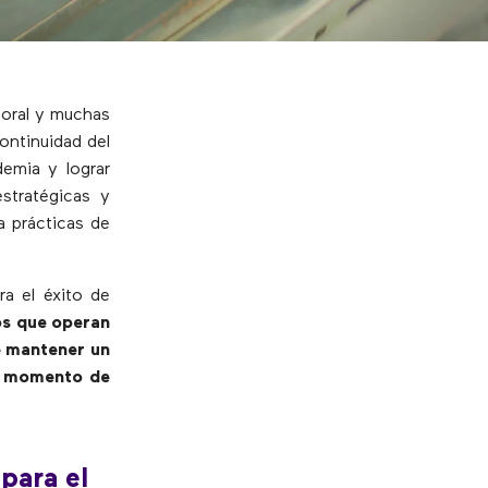
boral y muchas
ontinuidad del
demia y lograr
stratégicas y
a prácticas de
ra el éxito de
os que operan
de mantener un
te momento de
para el