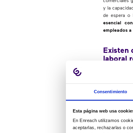
comerciales g
y la capacida
de espera o 
esencial co
empleados a 
Existen 
laboral 
las nece
Tomar med
Consentimiento
resultar di
llamadas pu
considerar
Esta página web usa cookie
En Enreach utilizamos cookie
Los agentes 
aceptarlas, rechazarlas o co
estrategia de