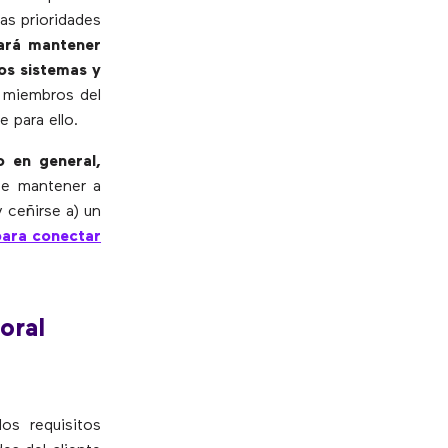
as prioridades
cará mantener
os sistemas y
s miembros del
 para ello.
 en general,
be mantener a
y ceñirse a) un
para conectar
oral
os requisitos