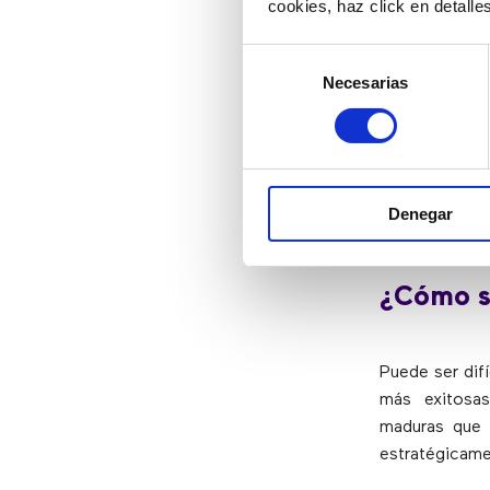
cookies, haz click en detall
clientes
y pa
comunicación
Selección
Necesarias
de
Mayor flex
consentimiento
horarios.
L
turnos div
puede ayud
cambios en
Denegar
más flexibl
¿Cómo se
Puede ser dif
más exitosas
maduras que c
estratégicame