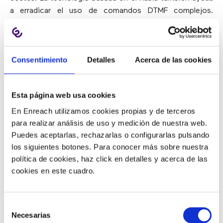
a erradicar el uso de comandos DTMF complejos.
Además, al usar esta tecnología, el usuario no está
restringido al uso de las entradas limitadas de teclado
de diez dígitos.
Consentimiento
Detalles
Acerca de las cookies
El mercado de IVR crecerá en las
regiones de América del Norte y
Esta página web usa cookies
Asia Pacífico
En Enreach utilizamos cookies propias y de terceros
para realizar análisis de uso y medición de nuestra web.
Puedes aceptarlas, rechazarlas o configurarlas pulsando
Los avances en la tecnología de IVR para una
buena
los siguientes botones. Para conocer más sobre nuestra
comunicación y seguridad
, así como la
facilidad de
política de cookies, haz click en detalles y acerca de las
realizar una tarea sin la ayuda de un agente
, son los
cookies en este cuadro.
factores cruciales que impulsan el crecimiento del
mercado de IVR en América del Norte. El creciente
Selección
número de aplicaciones en banca, servicios financieros
Necesarias
de
y seguros, farmacéutica y salud, gobierno y sector