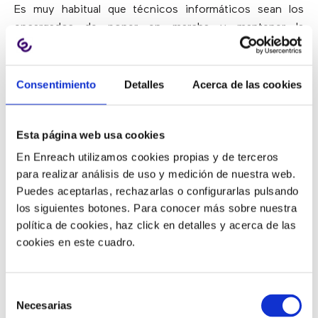
Es muy habitual que técnicos informáticos sean los
encargados de poner en marcha y mantener la
centralita de la empresa. Son capaces de hacerlo con
un pequeño aprendizaje pero,
¿qué sucede cuando hay
problemas?
Consentimiento
Detalles
Acerca de las cookies
Al ser un
servicio 100% autogestionado
no pueden
contar con que su operador se conecte a su centralita
Esta página web usa cookies
y la revise
cuando hay un problema
. Y al informático
En Enreach utilizamos cookies propias y de terceros
puede
costarle días encontrar la solución
porque no
para realizar análisis de uso y medición de nuestra web.
está especializado en VoIP.
Puedes aceptarlas, rechazarlas o configurarlas pulsando
los siguientes botones. Para conocer más sobre nuestra
Otro error habitual que hemos visto en muchas
política de cookies, haz click en detalles y acerca de las
empresas es que
dejan de lado la seguridad
, incluso
cookies en este cuadro.
dejando puertas abiertas.
Por mucho que la puerta sea
acorazada, si la dejas abierta, de poco sirve. No tener
en cuenta la seguridad
es muy peligroso y puede salir
Selección
caro
.
Necesarias
de