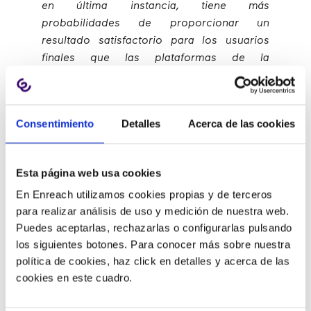
en última instancia, tiene más
probabilidades de proporcionar un
resultado satisfactorio para los usuarios
finales que las plataformas de la
competencia”,
concluyó.
Capacitar a las empresas para
Consentimiento
Detalles
Acerca de las cookies
mejorar la productividad y la
experiencia del cliente
Esta página web usa cookies
En Enreach utilizamos cookies propias y de terceros
para realizar análisis de uso y medición de nuestra web.
“Nos sentimos muy honrados de recibir
Puedes aceptarlas, rechazarlas o configurarlas pulsando
los siguientes botones. Para conocer más sobre nuestra
este premio de Frost & Sullivan, que valida
política de cookies, haz click en detalles y acerca de las
nuestra filosofía de que la misión global de
cookies en este cuadro.
Enreach es ofrecer soluciones atractivas
que produzcan resultados positivos y de