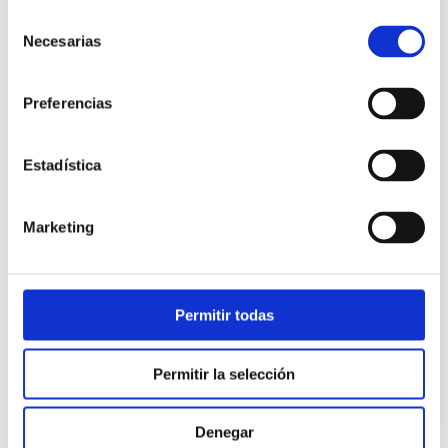
impacto tanto para los clientes como para
Selección
los socios”
, dijo Stijn Nijhuis, Consejero
Necesarias
de
Delegado de Enreach.
“Nuestra misión es ir
consentimiento
varios pasos más allá del simple suministro
Preferencias
de tecnología, aprovechando nuestras
soluciones de contacto convergentes para
ofrecer los mejores servicios que permitan
Estadística
a las empresas mejorar sus operaciones,
reducir costes y mejorar la experiencia de
Marketing
sus clientes. También quiero dar las gracias
a los miembros de nuestro equipo por sus
esfuerzos y logros. Este premio es un
reflejo directo de sus esfuerzos, y estoy
Permitir todas
agradecido por su compromiso para
satisfacer las necesidades de nuestros
Permitir la selección
clientes”
.
“Estoy especialmente orgullosa de haber
Denegar
recibido este premio, ya que reconoce