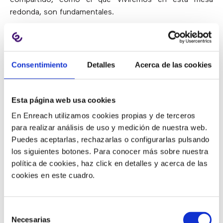
redonda, son fundamentales.
¿A quién recomendarías
especialmente asistir a esta mesa
Consentimiento
Detalles
Acerca de las cookies
redonda?
Esta página web usa cookies
A todas las personas que
lideran operaciones,
En Enreach utilizamos cookies propias y de terceros
experiencia de cliente o transformación digital
. Pero
para realizar análisis de uso y medición de nuestra web.
también a quienes tienen curiosidad por entender cómo
Puedes aceptarlas, rechazarlas o configurarlas pulsando
la IA puede aplicarse de forma tangible y rentable en sus
los siguientes botones. Para conocer más sobre nuestra
organizaciones.
política de cookies, haz click en detalles y acerca de las
cookies en este cuadro.
#SAVETHEDATE:
28 DE
MAYO EN EXPOCONTACT
Selección
Necesarias
de