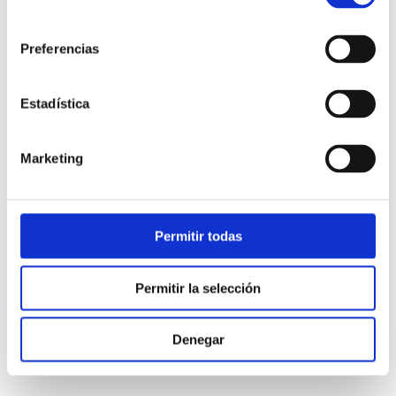
consentimiento
Mesa redonda:
‘El Futuro de la Experiencia: Nuevos
Preferencias
modelos en las operaciones impulsados por la Gen AI’
12:25 h
Estadística
La Quinta del Jarama, Madrid
Moderador:
Marketing
Ignacio Coronado –
Konecta
Panelistas:
Diego Baccini –
Banco Galicia
Permitir todas
Carlos Jiménez –
Enreach
Judith González Planas –
GoContact
Permitir la selección
María José Baena Priego –
Tinsa España
Agustí Molías –
Contact Center Institute
Denegar
¡Te esperamos!