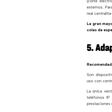
(corte eléctr
externos. Par
real centralita
La gran mayor
colas de espe
5. Ada
Recomendado: 
Son dispositi
uso con centra
La única ven
teléfonos IP
prestaciones