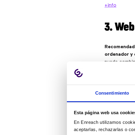
+info
3. Web
Recomendado
ordenador y 
puede combin
A modo de exp
necesidad de i
Consentimiento
La gran venta
con un usuari
Esta página web usa cookie
Los web RTC d
hacer comuni
En Enreach utilizamos cookie
aceptarlas, rechazarlas o co
más.