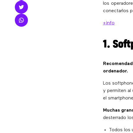
los operadore
conectarlos p
+info
1. Sof
Recomendado
ordenador.
Los softphon
y permiten al
el smartphone
Muchas grand
desterrado lo
Todos los u