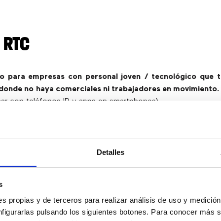
 RTC
 para empresas con personal joven / tecnológico que tr
donde no haya comerciales ni trabajadores en movimiento
ar con teléfonos IP y apps en smartphones)
licación simple, es un softphone que se utiliza en el nav
nstalar nada: ni programas ni plugins.
Detalles
ja del Web RTC es su
simplicidad
: basta con acceder a una w
o y una contraseña para que funcione.
s
e nivel empresarial incluyen chat interno, permiten compa
caciones globales, crear grupos de trabajo, compartir ag
s propias y de terceros para realizar análisis de uso y medici
nfigurarlas pulsando los siguientes botones. Para conocer más s