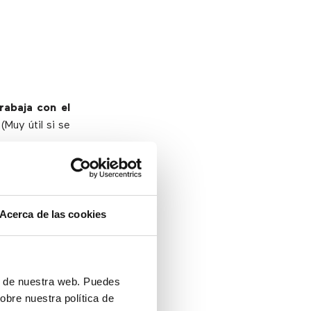
abaja con el
.
(Muy útil si se
egador web sin
Acerca de las cookies
eb y loguearse
rtir archivos,
enda
y mucho
ón de nuestra web. Puedes
obre nuestra política de