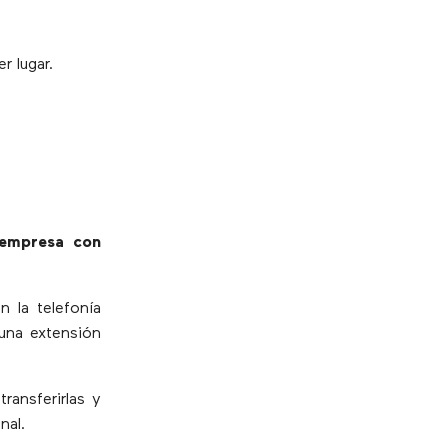
r lugar.
 empresa con
n la telefonía
 una extensión
ransferirlas y
nal.