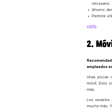
necesario.
Ahorro: de
Permite uti
+info
2. Móv
Recomendado
empleados e
Unas pocas co
móvil. Esto s
más.
Los usuarios 
mucho más. Y 