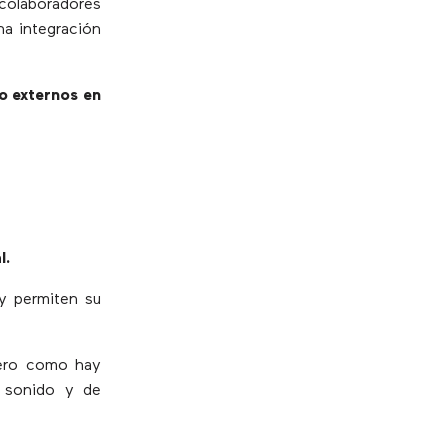
 colaboradores
na integración
ro externos en
l.
 y permiten su
pero como hay
d sonido y de