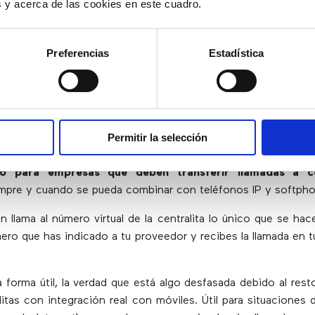
es y acerca de las cookies en este cuadro.
Preferencias
Estadística
os y móviles de otras compañía
o de llamadas)
Permitir la selección
tralitas incluyen esta opción.
 para empresas que deben transferir llamadas a c
mpre y cuando se pueda combinar con teléfonos IP y softpho
n llama al número virtual de la centralita lo único que se hace
mero que has indicado a tu proveedor y recibes la llamada en tu
a forma útil, la verdad que está algo desfasada debido al res
alitas con integración real con móviles. Útil para situaciones