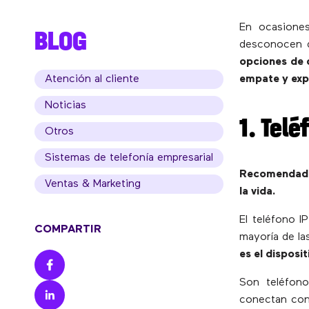
En ocasione
BLOG
desconocen q
opciones de 
Atención al cliente
empate y exp
Noticias
1. Telé
Otros
Sistemas de telefonía empresarial
Recomendado 
Ventas & Marketing
la vida.
El teléfono IP
COMPARTIR
mayoría de la
es el disposi
Son teléfon
conectan con 