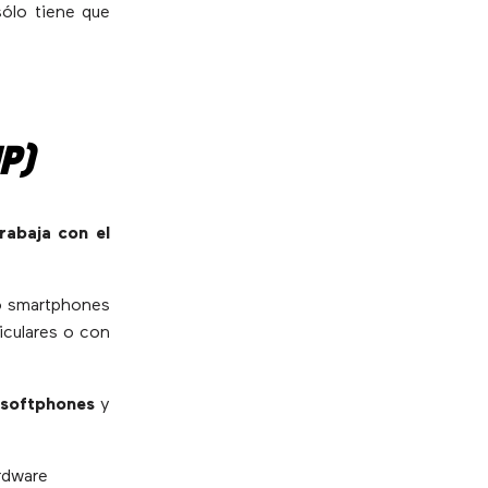
sólo tiene que
IP)
abaja con el
o smartphones
iculares o con
 softphones
y
rdware