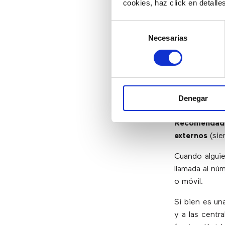
cookies, haz click en detall
+info
Selección
Necesarias
de
4. Fij
consentimiento
(desví
Denegar
Todas las cen
Recomendado
externos
(sie
Cuando alguie
llamada al nú
o móvil.
Si bien es un
y a las centr