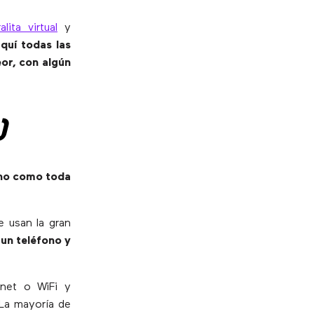
alita virtual
y
quí todas las
or, con algún
)
ono como toda
ue usan la gran
 un teléfono y
net o WiFi y
 La mayoría de