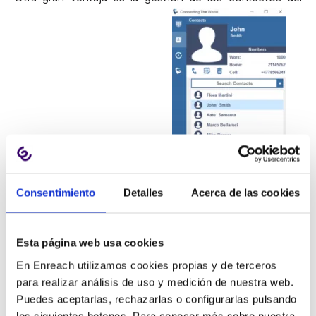
Consentimiento
Detalles
Acerca de las cookies
teléfono: más sencilla y rápida:
Esta página web usa cookies
Grandstream Affinity CTI está
disponible de forma
gratuita
para todo el mundo y es compatible con las
En Enreach utilizamos cookies propias y de terceros
series de teléfonos IP GXP17xx y
GXP21xx
.
para realizar análisis de uso y medición de nuestra web.
Puedes aceptarlas, rechazarlas o configurarlas pulsando
Con esta nueva app los usuarios pueden:
los siguientes botones. Para conocer más sobre nuestra