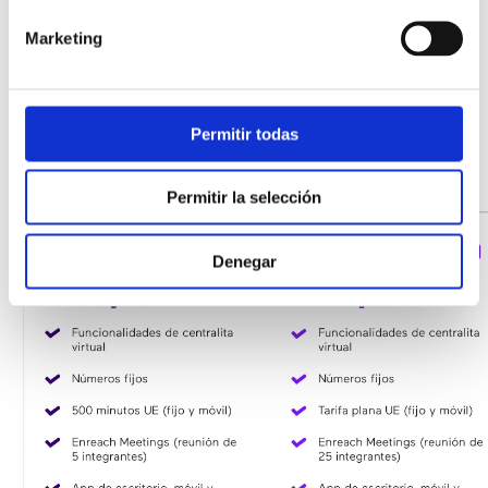
Tu asistente personal te espera en
Enreach Contact
,
Marketing
nuestra solución de
centralita virtual
que combina voz,
chat y videollamadas. Puedes recibir y gestionar tus
comunicaciones internas y externas desde cualquier
Permitir todas
dispositivo —fijo, móvil o PC— y seguir trabajando
estés donde estés.
Permitir la selección
Denegar