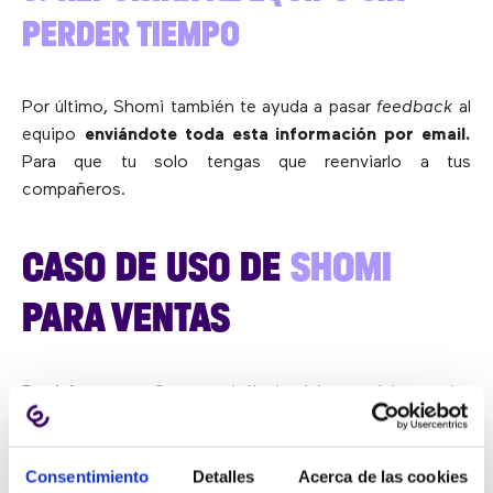
PERDER TIEMPO
Por último, Shomi también te ayuda a pasar
feedback
al
equipo
enviándote toda esta información por email.
Para que tu solo tengas que reenviarlo a tus
compañeros.
CASO DE USO DE
SHOMI
PARA VENTAS
Daniel no para.
Se pasa el día de visita en visita, coche
arriba, coche abajo, atendiendo llamadas entre
reuniones y respondiendo sobre la marcha. Antes de
usar Shomi, olvidaba información importante por no
Consentimiento
Detalles
Acerca de las cookies