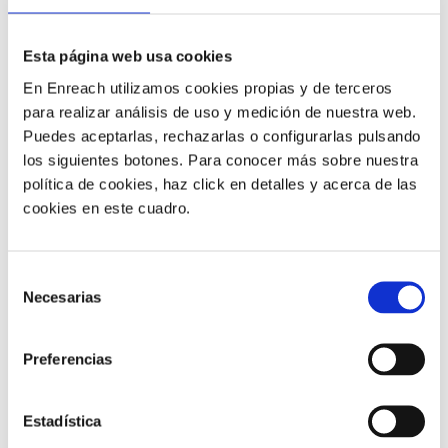
poder tomar notas mientras conducía.
Ahora, con Shomi, todo ha cambiado. Cada llamada
Esta página web usa cookies
queda grabada, transcrita y con un resumen con los
En Enreach utilizamos cookies propias y de terceros
próximos pasos a llevar a cabo. No importa si necesita
para realizar análisis de uso y medición de nuestra web.
repasar cómo quedó con un cliente o si tiene que pasar
Puedes aceptarlas, rechazarlas o configurarlas pulsando
info al equipo: todos los detalles se guardan en su
los siguientes botones. Para conocer más sobre nuestra
teléfono.
política de cookies, haz click en detalles y acerca de las
cookies en este cuadro.
Así, aunque tenga mil reuniones, no pierde el hilo, ni la
productividad, ni la imagen profesional.
Shomi le
permite centrarse en lo que hace mejor: vender y cuidar
Selección
a sus clientes.
Necesarias
de
consentimiento
¿QUÉ NECESITAS PARA
Preferencias
EMPEZAR A USAR
SHOMI
?
Estadística