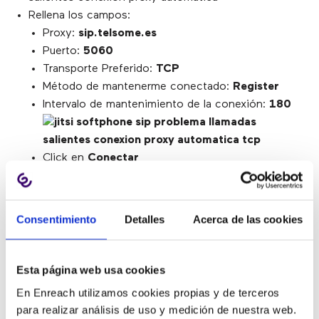
Rellena los campos:
Proxy:
sip.telsome.es
Puerto:
5060
Transporte Preferido:
TCP
Método de mantenerme conectado:
Register
Intervalo de mantenimiento de la conexión:
180
Click en
Conectar
5. Grabación de llamadas
Consentimiento
Detalles
Acerca de las cookies
con Jitsi
Esta página web usa cookies
Este softphone también
permite la grabación de
En Enreach utilizamos cookies propias y de terceros
llamadas en distintos formatos y guardar las
para realizar análisis de uso y medición de nuestra web.