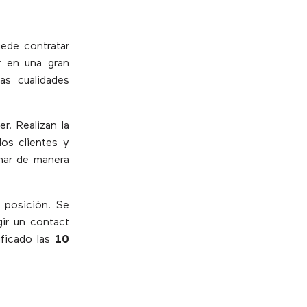
uede contratar
r en una gran
as cualidades
r. Realizan la
los clientes y
char de manera
 posición. Se
gir un contact
ificado las
10