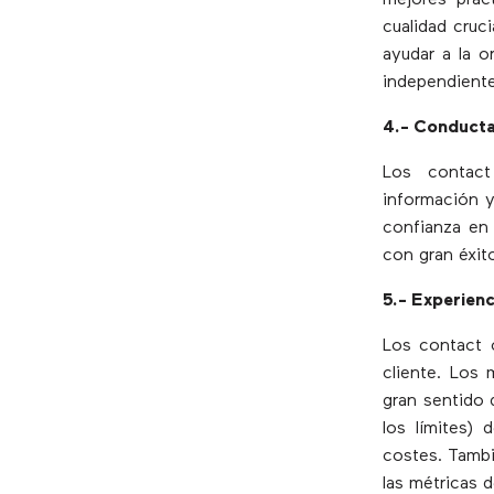
mejores práct
cualidad cruc
ayudar a la o
independient
4.- Conducta
Los contact
información y
confianza en
con gran éxit
5.- Experien
Los contact 
cliente. Los 
gran sentido 
los límites)
costes. Tambi
las métricas d