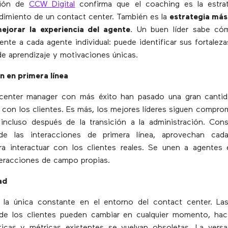
ción de
CCW Digital
confirma que el coaching es la estra
ndimiento de un contact center. También es la
estrategia más
jorar la experiencia del agente
. Un buen líder sabe c
ente a cada agente individual: puede identificar sus fortaleza
de aprendizaje y motivaciones únicas.
n en primera línea
center manager con más éxito han pasado una gran canti
 con los clientes. Es más, los mejores líderes siguen compro
 incluso después de la transición a la administración. Con
de las interacciones de primera línea, aprovechan cad
ra interactuar con los clientes reales. Se unen a agentes
teracciones de campo propias.
ad
 la única constante en el entorno del contact center. L
 de los clientes pueden cambiar en cualquier momento, hac