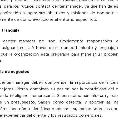
icas y métricas existentes se vuelvan obsoletas. La versa
ial para los futuros contact center manager, ya que han de est
rganización a lograr sus objetivos y misiones de contacto c
emente de cómo evolucione el entorno específico.
 tranquila
 center manager no son simplemente responsables 
 asignar tareas. A través de su comportamiento y lenguaje, 
 que la organización está preparada para manejar un proble
o.
cia de negocios
center manager deben comprender la importancia de la centr
mejores líderes combinan su pasión por la centricidad del 
de la inteligencia empresarial. Saben cómo administrar (y trab
 de un presupuesto. Saben cómo detectar y abordar las ine
én saben cómo identificar y educar a su equipo sobre las co
e experiencia del cliente y los resultados comerciales.