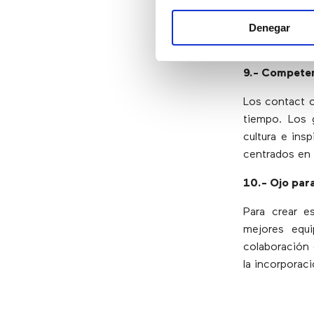
Necesitarán 
Denegar
directivas, 
negocio.
9.- Competen
Los contact c
tiempo. Los 
cultura e ins
centrados en 
10.- Ojo para
Para crear e
mejores equi
colaboración 
la incorporaci