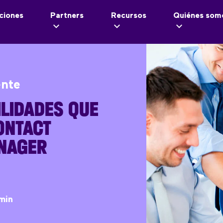
ciones
Partners
Recursos
Quiénes som
ente
ILIDADES QUE
ONTACT
NAGER
min