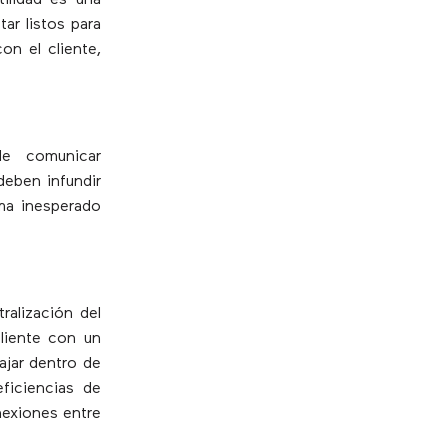
tilidad es una
ar listos para
on el cliente,
de comunicar
deben infundir
ma inesperado
alización del
cliente con un
ajar dentro de
ficiencias de
nexiones entre