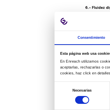
6.- Fluidez di
Los clientes 
que las empre
contact cente
lo que los cl
Consentimiento
agentes para 
7.- Pasión po
Esta página web usa cookie
En Enreach utilizamos cookie
La automatiza
aceptarlas, rechazarlas o co
y de cliente 
cookies, haz click en detall
actual de
sol
manager pue
Selección
optimizando e
Necesarias
de
consentimiento
8.- Habilida
Las presenta