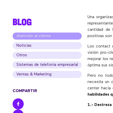
Una organizac
BLOG
representant
cantidad de 
Atención al cliente
positivas son
Noticias
Los contact c
visión pro-cl
Otros
mejorar los r
Sistemas de telefonía empresarial
óptima sus si
Ventas & Marketing
Pero no todo
necesita un c
center hacia 
COMPARTIR
habilidades 
1.- Destreza 