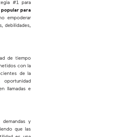
tegia #1 para
 popular para
ómo empoderar
s, debilidades,
dad de tiempo
metidos con la
scientes de la
a oportunidad
 en llamadas e
as demandas y
iendo que las