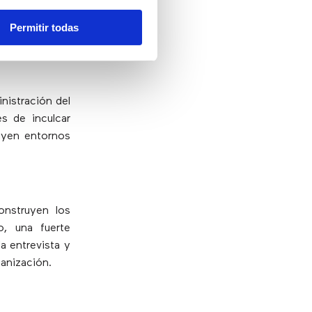
 comerciales,
Permitir todas
as dentro del
nistración del
s de inculcar
ruyen entornos
onstruyen los
o, una fuerte
a entrevista y
ganización.