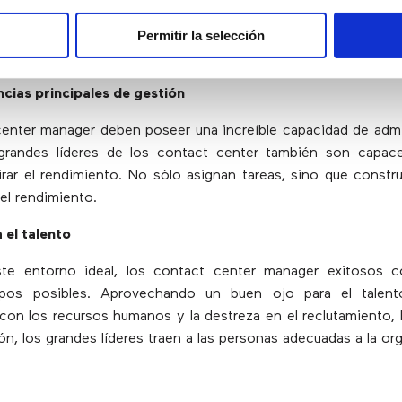
rutinariamente comunicar las necesidades, ideas, casos
Permitir la selección
buenas noticias y malas noticias a varias partes interesad
cias principales de gestión
enter manager deben poseer una increíble capacidad de admi
grandes líderes de los contact center también son capace
pirar el rendimiento. No sólo asignan tareas, sino que const
el rendimiento.
 el talento
ste entorno ideal, los contact center manager exitosos c
pos posibles. Aprovechando un buen ojo para el talent
con los recursos humanos y la destreza en el reclutamiento, l
ón, los grandes líderes traen a las personas adecuadas a la or