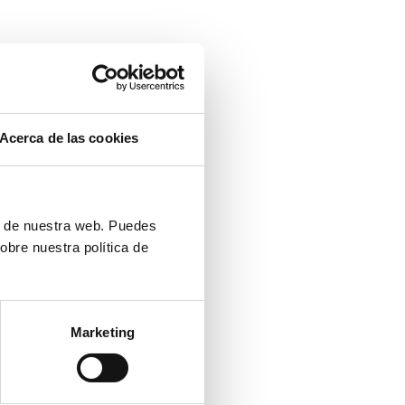
tales. Esperan
 Por ello, los
e. Deben saber
entrenar a los
Acerca de las cookies
ón de nuestra web. Puedes
ncia de agente
obre nuestra política de
ioso en la era
contact center
 tecnología,
Marketing
nter manager.