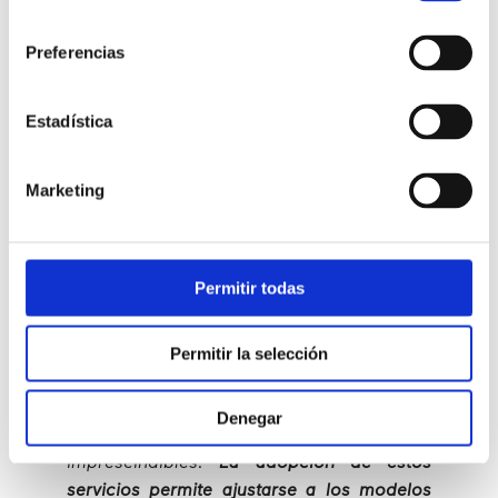
a las organizaciones a optimizar sus operaciones
consentimiento
comerciales y sus comunicaciones
. De esta forma,
Preferencias
las empresas pueden integrar comunicaciones
internas y externas en la mayoría de los procesos, lo
que conlleva un aumento significativo de la
Estadística
eficiencia y productividad al tiempo que mantiene
los costes competitivos.
Marketing
“
La necesidad de ser flexibles a los
cambios y la evolución de la tecnología
está impulsando la adopción de soluciones
Permitir todas
UCaaS por parte de las empresas. Durante
el último año hemos visto un avance
significativo en la evolución de estas
Permitir la selección
soluciones y han demostrado estar a la
altura de lo que se demandaba de ellas,
Denegar
convirtiéndose, en muchos casos, en
imprescindibles.
La adopción de estos
servicios permite ajustarse a los modelos