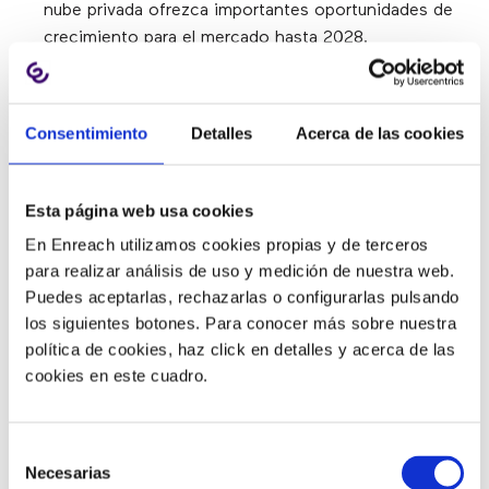
nube privada ofrezca importantes oportunidades de
crecimiento para el mercado hasta 2028.
Las
videoconferencias o videollamadas
ganaron un
Consentimiento
Detalles
Acerca de las cookies
impulso muy significativo, pasando del 55,1% en
2019 al 77,7% en 2020, tal y como recoge el informe
“Sociedad Digital en España: el año en que todo
Esta página web usa cookies
cambió”, editado por Fundación Telefónica.
La
En Enreach utilizamos cookies propias y de terceros
videoconferencia permite a los usuarios fomentar
para realizar análisis de uso y medición de nuestra web.
relaciones interpersonales saludables y facilita una
Puedes aceptarlas, rechazarlas o configurarlas pulsando
toma de decisiones más eficiente durante
los siguientes botones. Para conocer más sobre nuestra
reuniones y conferencias
.
política de cookies, haz click en detalles y acerca de las
cookies en este cuadro.
Las interfaces de programación de aplicaciones (API)
Selección
desarrollan
aplicaciones personalizadas
que
ayudan
Necesarias
de