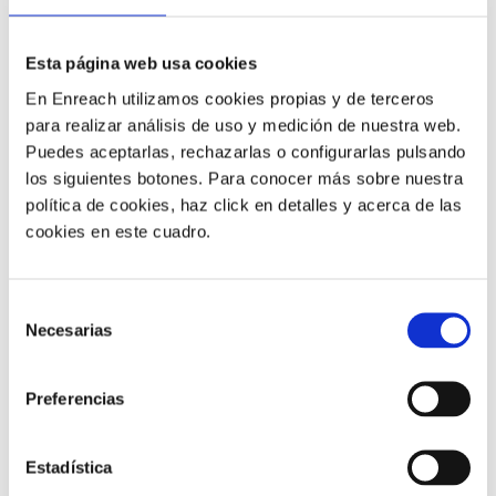
3.- Aspectos
Esta página web usa cookies
fundamentales de las
En Enreach utilizamos cookies propias y de terceros
para realizar análisis de uso y medición de nuestra web.
comunicaciones unificadas
Puedes aceptarlas, rechazarlas o configurarlas pulsando
los siguientes botones. Para conocer más sobre nuestra
(UC)
política de cookies, haz click en detalles y acerca de las
cookies en este cuadro.
Para las empresas, los factores más importantes en la
adopción de UC en la nube son, por este orden de
Selección
importancia: la
mensajería unificada (80%)
, la
Necesarias
de
integración de aplicaciones comerciales (78%)
y las
consentimiento
herramientas colaborativas
.
Preferencias
Históricamente, la mensajería unificada sólo incluía
correos electrónicos y transmisiones de mensajes de
Estadística
correo de voz conectados. Pero
la mensajería