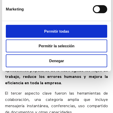
instantánea empresarial se ha convertido en una
Marketing
plataforma única que abarca mensajería instantánea,
chat, mensajes de texto, correo electrónico y
mensajes de voz que también se pueden integrar en
otras aplicaciones en la nube
.
Permitir todas
Después de la mensajería unificada, el 78% de los
encuestados mencionó la integración como un
Permitir la selección
componente clave para unir sus herramientas de
comunicación con las aplicaciones comerciales.
La
Denegar
capacidad de integrar mensajería unificada en otras
aplicaciones populares de la nube agiliza los flujos de
trabajo, reduce los errores humanos y mejora la
eficiencia en toda la empresa
.
El tercer aspecto clave fueron las herramientas de
colaboración, una categoría amplia que incluye
mensajería instantánea, conferencias, uso compartido
de documentos y otras capacidades.