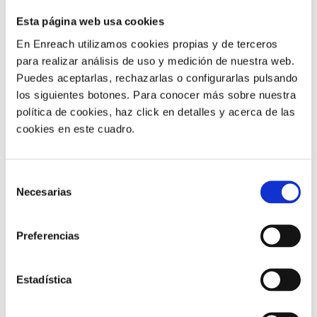
4. AJUSTE EXTRA
Esta página web usa cookies
RECOMENDADO PARA
En Enreach utilizamos cookies propias y de terceros
GRANDSTREAM GXP22XX
para realizar análisis de uso y medición de nuestra web.
Puedes aceptarlas, rechazarlas o configurarlas pulsando
los siguientes botones. Para conocer más sobre nuestra
política de cookies, haz click en detalles y acerca de las
El siguiente ajuste amplia la frecuencia con la que
cookies en este cuadro.
comprueba la conexión con
nuestro servidor. Es muy importante este ajuste para
asegurar un correcto funcionamiento del teléfono IP
Selección
Grandstream:
Necesarias
de
consentimiento
SIP Settings
>
Basic Settings
>
Register expiration =
Preferencias
3
¡Ya está configurado!
Estadística
¿Quieres olvidarte de