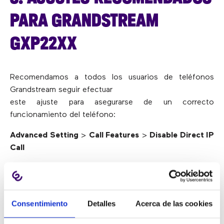
PARA GRANDSTREAM
GXP22XX
Recomendamos a todos los usuarios de teléfonos
Grandstream seguir efectuar
este ajuste para asegurarse de un correcto
funcionamiento del teléfono:
Advanced Setting
>
Call Features
>
Disable Direct IP
Call
Accounts
>
Account 1
>
SIP Settings
>
Security
Settings
>
Accept Incoming SIP
from Proxy only
Consentimiento
Detalles
Acerca de las cookies