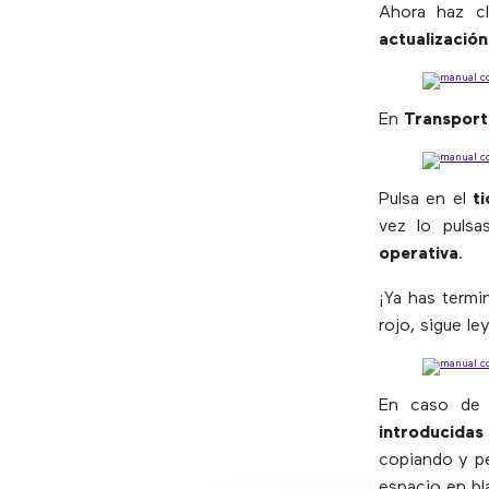
Ahora haz c
actualización
En
Transport
Pulsa en el
ti
vez lo pulsa
operativa
.
¡Ya has termi
rojo, sigue le
En caso de
introducidas
copiando y p
espacio en bl