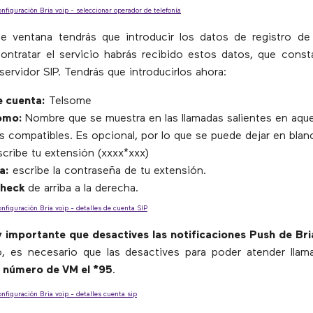
te ventana tendrás que introducir los datos de registro d
ontratar el servicio habrás recibido estos datos, que const
ervidor SIP. Tendrás que introducirlos ahora:
 cuenta:
Telsome
omo:
Nombre que se muestra en las llamadas salientes en aque
s compatibles. Es opcional, por lo que se puede dejar en blan
cribe tu extensión (xxxx*xxx)
a:
escribe la contraseña de tu extensión.
check
de arriba a la derecha.
 importante que desactives las notificaciones Push de Bri
o, es necesario que las desactives para poder atender lla
o
número de VM el *95
.