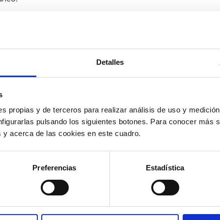
a en
azul
es porque
está en proceso de conectarse.
Simple
ería cambiar a verde (si todo va bien), o a rojo (si está mal e
Detalles
s
s propias y de terceros para realizar análisis de uso y medici
nfigurarlas pulsando los siguientes botones. Para conocer más s
es y acerca de las cookies en este cuadro.
Preferencias
Estadística