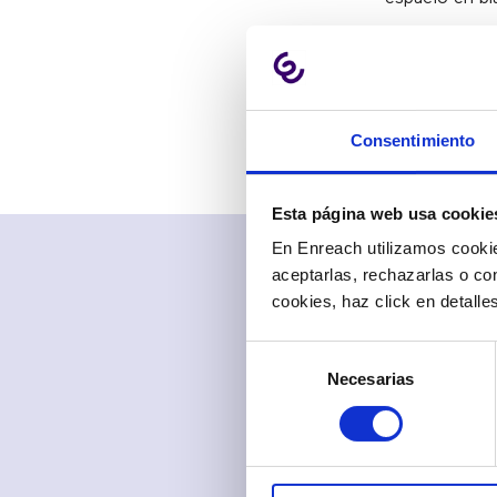
Si se muestr
un poco y deb
contraseña).
Consentimiento
Esta página web usa cookie
En Enreach utilizamos cookie
aceptarlas, rechazarlas o co
cookies, haz click en detall
Selección
Necesarias
de
consentimiento