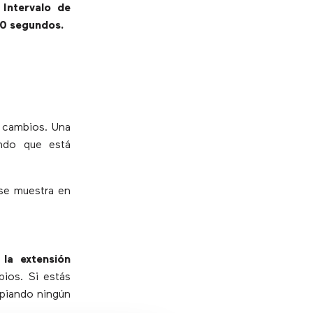
e
Intervalo de
0 segundos.
s cambios. Una
ando que está
 se muestra en
 la extensión
bios. Si estás
piando ningún