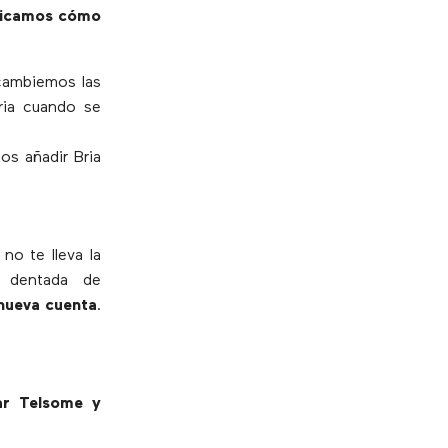
licamos cómo
 cambiemos las
ria cuando se
s añadir Bria
i no te lleva la
a dentada de
nueva cuenta
.
r Telsome y