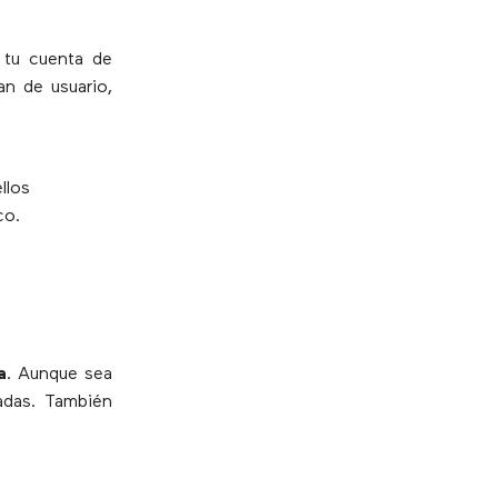
e tu cuenta de
an de usuario,
llos
co.
a
. Aunque sea
madas. También