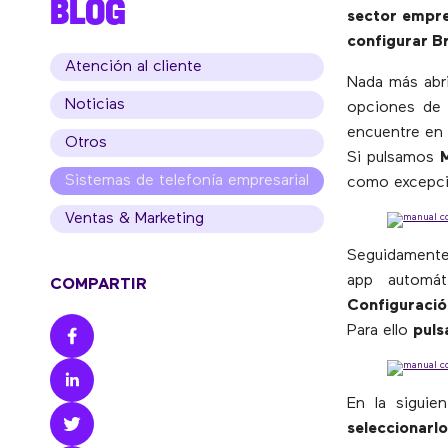
BLOG
sector empre
configurar Br
Atención al cliente
Nada más abri
Noticias
opciones de 
encuentre en
Otros
Si pulsamos
Sistemas de telefonía empresarial
como excepci
Ventas & Marketing
Seguidamente
app automát
COMPARTIR
Configuraci
Para ello
puls
En la siguie
seleccionarlo