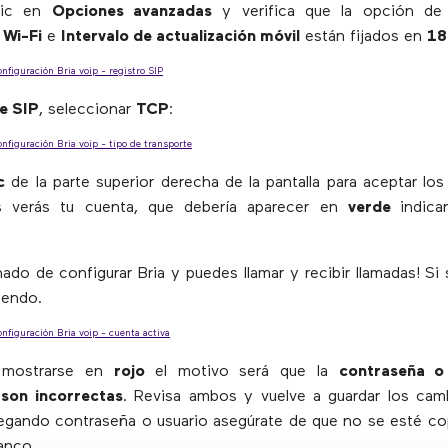
lic en
Opciones avanzadas
y verifica que la opción d
 Wi-Fi
e
Intervalo de actualización móvil
están fijados en
18
e SIP
, seleccionar
TCP
:
c
de la parte superior derecha de la pantalla para aceptar lo
s verás tu cuenta, que debería aparecer en
verde
indic
nado de configurar Bria y puedes llamar y recibir llamadas! Si
yendo.
 mostrarse en
rojo
el motivo será que la
contraseña o
 son incorrectas
. Revisa ambos y vuelve a guardar los cam
egando contraseña o usuario asegúrate de que no se esté co
anco.