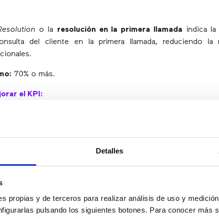
Resolution
o la
resolución en la primera llamada
indica la
consulta del cliente en la primera llamada, reduciendo la
cionales.
mo:
70% o más.
orar el KPI:
 cada agente con los conocimientos que necesita.
a
base de conocimiento
para que todos los agentes puedan r
Detalles
PO MEDIO DE ESPERA
s
s propias y de terceros para realizar análisis de uso y medici
calcula el lapso de tiempo que pasan los clientes en una col
nfigurarlas pulsando los siguientes botones. Para conocer más s