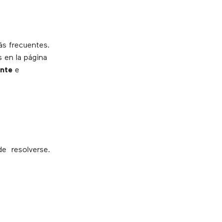
ás frecuentes.
 en la página
ente
e
e resolverse.