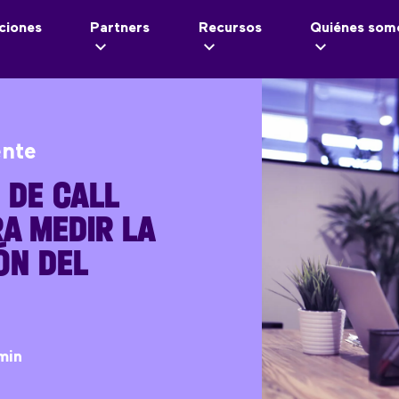
ciones
Partners
Recursos
Quiénes som
ente
 DE CALL
A MEDIR LA
ÓN DEL
min