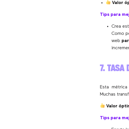
Valor ó
Tips para mej
Crea es
Como po
web
par
incremen
7. TASA
Esta métrica
Muchas transf
Valor ópti
Tips para mej