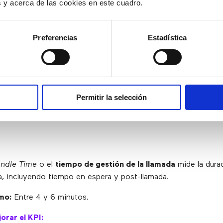
es y acerca de las cookies en este cuadro.
mo:
Menos de 30 segundos.
Preferencias
Estadística
orar el KPI:
a
personal
para los picos de servicio.
n listado de
FAQs
en la página web.
nta un
callbot
para cualificar la intención del cliente y dirigirl
isponible.
Permitir la selección
ndle Time
o el
tiempo de gestión de la llamada
mide la dura
a, incluyendo tiempo en espera y post-llamada.
mo:
Entre 4 y 6 minutos.
orar el KPI: