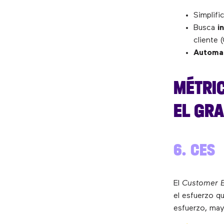
Simplifi
Busca
i
cliente 
Automa
MÉTRI
EL GRA
6. CES
El
Customer E
el esfuerzo q
esfuerzo, may