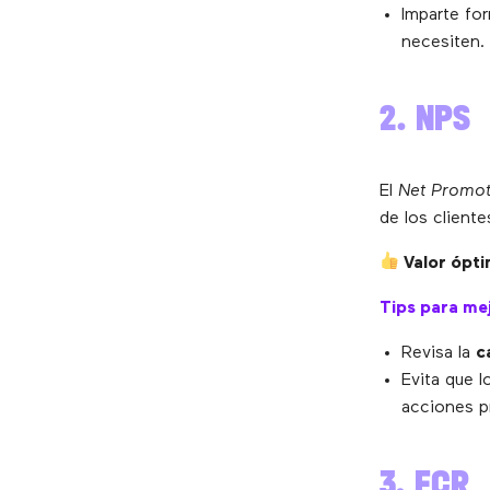
Imparte fo
necesiten.
2. NPS
El
Net Promot
de los client
Valor ópti
Tips para mej
Revisa la
c
Evita que 
acciones p
3. FCR