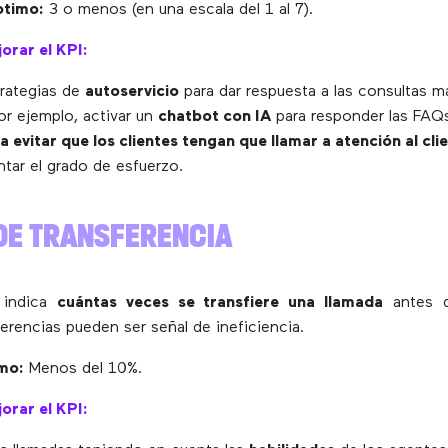
ptimo:
3 o menos (en una escala del 1 al 7).
orar el KPI:
trategias de
autoservicio
para dar respuesta a las consultas m
r ejemplo, activar un
chatbot con IA
para responder las FAQs
a evitar que los clientes tengan que llamar a atención al cli
tar el grado de esfuerzo.
 DE TRANSFERENCIA
 indica
cuántas veces se transfiere una llamada
antes d
erencias pueden ser señal de ineficiencia.
mo:
Menos del 10%.
orar el KPI: