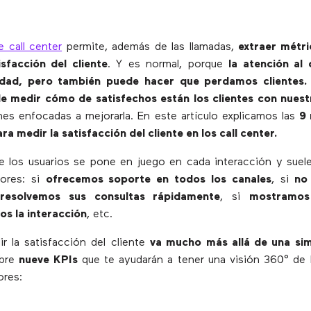
 call center
permite, además de las llamadas,
extraer métri
sfacción del cliente
. Y es normal, porque
la atención al 
idad, pero también puede hacer que perdamos clientes.
le medir cómo de satisfechos están los clientes con nuest
ones enfocadas a mejorarla. En este artículo explicamos las
9 
a medir la satisfacción del cliente en los call center.
de los usuarios se pone en juego en cada interacción y sue
tores: si
ofrecemos soporte en todos los canales
, si
no
resolvemos sus consultas rápidamente
, si
mostramos
os la interacción
, etc.
r la satisfacción del cliente
va mucho más allá de una si
ubre
nueve KPIs
que te ayudarán a tener una visión 360° de l
ores: