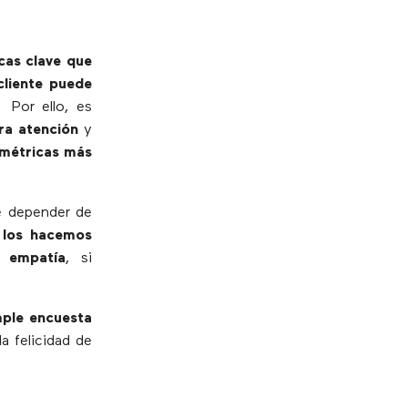
cas clave que
cliente puede
Por ello, es
ra atención
y
métricas más
le depender de
 los hacemos
 empatía
, si
mple encuesta
a felicidad de