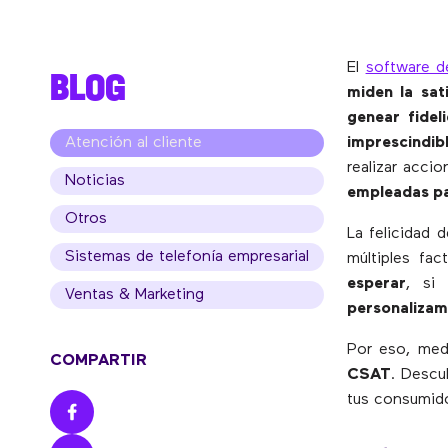
El
software de
BLOG
miden la sati
genear fidel
Atención al cliente
imprescindib
realizar acci
Noticias
empleadas par
Otros
La felicidad 
Sistemas de telefonía empresarial
múltiples fac
esperar
, si
Ventas & Marketing
personalizam
Por eso, medi
COMPARTIR
CSAT
. Desc
tus consumid