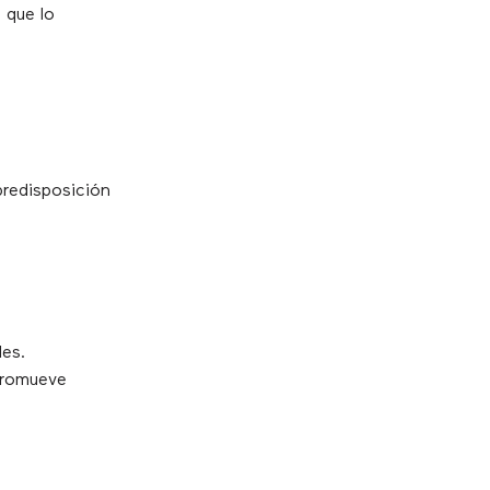
 que lo
predisposición
les.
promueve