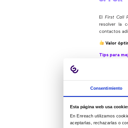
El
First Call 
resolver la 
contactos adi
Valor ópti
Tips para mej
Forma
a
Crea un
dudas.
Consentimiento
4. TIEM
Esta página web usa cookie
En Enreach utilizamos cookie
Esta métrica 
aceptarlas, rechazarlas o co
atendidos.