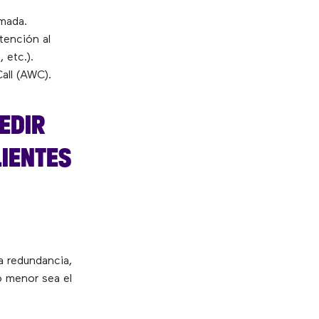
amada.
tención al
 etc.).
Call (AWC).
EDIR
LIENTES
la redundancia,
o menor sea el