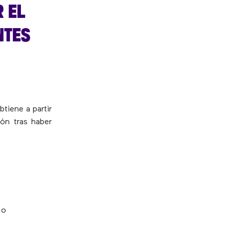
 EL
NTES
tiene a partir
ión tras haber
 o