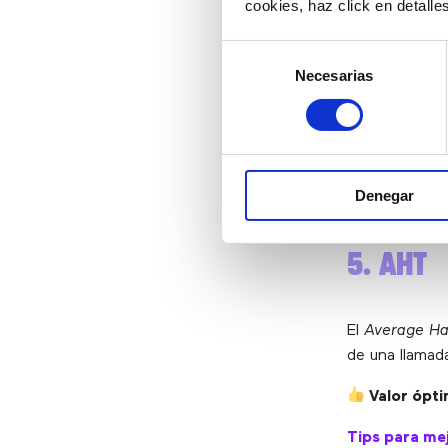
cookies, haz click en detall
Valor ópti
Selección
Necesarias
de
Tips para mej
consentimiento
Contrat
Añade u
Impleme
agente d
Denegar
5. AHT
El
Average Ha
de una llamad
Valor ópti
Tips para mej