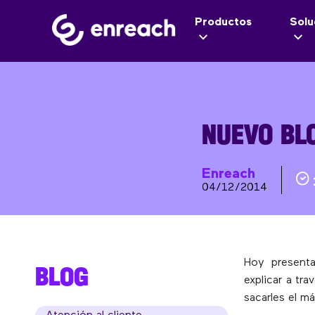
Productos
Solu
NUEVO BL
Enreach
04/12/2014
Hoy present
BLOG
explicar a tr
sacarles el m