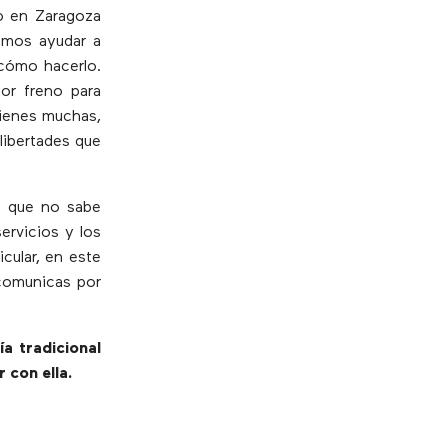
o en Zaragoza
emos ayudar a
 cómo hacerlo.
r freno para
tienes muchas,
libertades que
s que no sabe
ervicios y los
icular, en este
 comunicas por
a tradicional
 con ella.