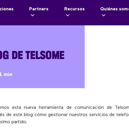
ciones
Partners
Recursos
Quiénes som
OG DE TELSOME
1 min
amos esta nueva herramienta de comunicación de Telso
avés de este blog cómo gestionar nuestros servicios de telef
áximo partido.