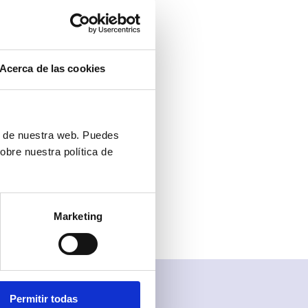
r de varios
ite, y pagas
Acerca de las cookies
tosos equipos
endo servicios
ón de nuestra web. Puedes
fónica con tus
obre nuestra política de
svoz.
Marketing
Permitir todas