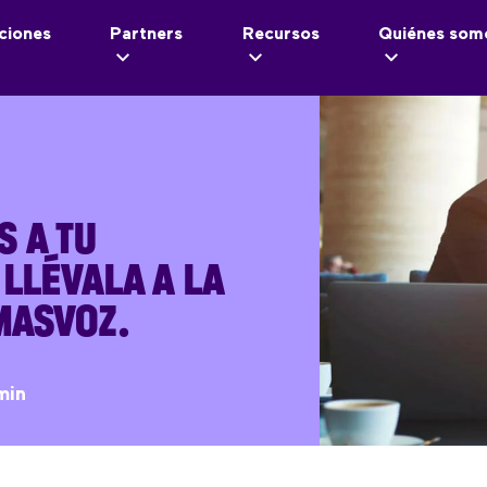
ciones
Partners
Recursos
Quiénes som
 A TU
 LLÉVALA A LA
MASVOZ.
min