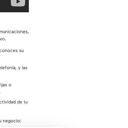
omunicaciones,
vo.
 conoces su
lefonía, y las
ijas o
.
ctividad de tu
tu negocio: