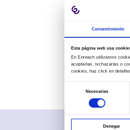
Ahorras t
días.
Ganas flex
solamente 
Consentimiento
Ahorras d
de hardware
Esta página web usa cookie
Y además, pue
En Enreach utilizamos cookie
de voz en tus
aceptarlas, rechazarlas o co
sistemas corp
cookies, haz click en detall
No te quedes
Selección
Necesarias
de
consentimiento
Denegar