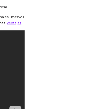
resa.
ionales. masvoz
ndes
ventajas
.