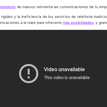
nteligente
de masvoz reinventa las comunicaciones de tu emp
 rigidez y la ineficiencia de los servicios de telefonía tradic
unicaciones a la nube para ofrecerte
más posibilidades
, y gra