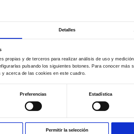
iempo
porque das de alta tus servicios en pocas horas, en luga
ibilidad
porque puedes ampliar o disminuir capacidades sin lím
por lo que usas en cada momento.
Detalles
inero
porque no necesitas comprar, ni instalar, ni reparar cos
, ni invertir en licencias de software.
s
des disfrutar de infinitas
posibilidades de integración
, añadi
s propias y de terceros para realizar análisis de uso y medici
 aplicativos digitales, y sincronizando tu información tele
nfigurarlas pulsando los siguientes botones. Para conocer más s
orativos, CRM o ERP.
es y acerca de las cookies en este cuadro.
 atrás.
#PídeleMás a tu telefonía
. Llévala a la nube con ma
Preferencias
Estadística
Permitir la selección