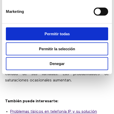
router
. Para poder activarlo
deberían cambiar de
router
.
Sólo en los casos de repetidos fallos de voz
Marketing
por la saturación de la red se volvería imprescindible
su cambio y activación de QoS
. Lo habitual es no
requerirlo.
Permitir todas
Por el contrario,
toda empresa que realice actividades
con una gran demanda de tráfico
, por pequeña que
Permitir la selección
sea la empresa,
debería activar el QoS
.
Por último,
empresas con más de 10 usuarios
Denegar
conectados deberían emplear QoS
para asegurar la
calidad de sus llamadas. Las probabilidades de
saturaciones ocasionales aumentan.
También puede interesarte:
Problemas típicos en telefonía IP y su solución