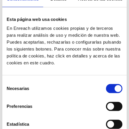
Todas las empresas deberían activar el QoS.
Cuantos
más usuarios se conectan a la misma red más
Esta página web usa cookies
importante se vuelve – cuando no imprescindible –
En Enreach utilizamos cookies propias y de terceros
activar QoS.
para realizar análisis de uso y medición de nuestra web.
Puedes aceptarlas, rechazarlas o configurarlas pulsando
Aunque como especialistas en VoIP siempre apostamos
los siguientes botones. Para conocer más sobre nuestra
por la activación del QoS hay que señalar que
es
política de cookies, haz click en detalles y acerca de las
recomendable pero no imprescindible en todas las
cookies en este cuadro.
empresas
.
En
empresas con pocos usuarios conectados y
Selección
mucho ancho de banda
– 100Mbps, 200Mbps,
Necesarias
de
300Mbps –
y pocas actividades con grandes
consentimiento
demandas de tráfico
– como la subida o bajada de
documentos pesados –
rara vez es necesario QoS.
Preferencias
Muchas de estas empresas son
micropymes sin opción
Estadística
gestionar el tráfico mediante el QoS mediante su