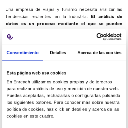
Una empresa de viajes y turismo necesita analizar las
tendencias recientes en la industria.
El análisis de
datos es un proceso mediante el que se pueden
estudiar los hábitos de los viajeros
. Lo que buscan y
compran, sus preferencias de hoteles, transporte,
vuelos e itinerarios: todo debe ser observado y
Consentimiento
Detalles
Acerca de las cookies
evaluado para brindar ofertas y servicios vendibles.
Un
call center para empresas de viajes ayuda a obtener
datos y tomar decisiones basadas en las analíticas
Esta página web usa cookies
obtenidas
.
En Enreach utilizamos cookies propias y de terceros
para realizar análisis de uso y medición de nuestra web.
3) Mejora la tasa de satisfacción
Puedes aceptarlas, rechazarlas o configurarlas pulsando
del cliente
los siguientes botones. Para conocer más sobre nuestra
política de cookies, haz click en detalles y acerca de las
cookies en este cuadro.
Los clientes acuden a las agencias de viajes porque