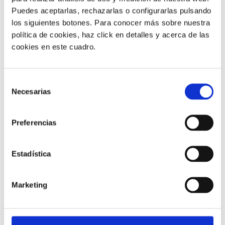
2)
Máxima accesibilidad en
Puedes aceptarlas, rechazarlas o configurarlas pulsando
los siguientes botones. Para conocer más sobre nuestra
todo el mundo
política de cookies, haz click en detalles y acerca de las
cookies en este cuadro.
Puedes contratar líneas 900 (
toll free
) de más de 70
países de todo el mundo. Atiende las llamadas desde la
Selección
sede que prefieras y en el idioma del usuario. Ofrece el
Necesarias
de
servicio de una marca top, tanto a nivel nacional como
consentimiento
internacional.
Preferencias
3)
Mucho más que números de
Estadística
teléfono
Marketing
Añade el valor de la telefonía inteligente al contratar
líneas 900. Disfruta de decenas de funcionalidades