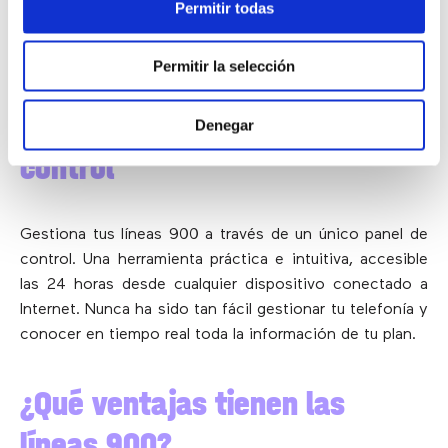
Permitir todas
avanzadas de telefonía en cada número. Saca mucho
más partido a tus llamadas, añadiendo productividad y
eficiencia.
Permitir la selección
4)
Tu telefonía, siempre bajo
Denegar
control
Gestiona tus líneas 900 a través de un único panel de
control. Una herramienta práctica e intuitiva, accesible
las 24 horas desde cualquier dispositivo conectado a
Internet. Nunca ha sido tan fácil gestionar tu telefonía y
conocer en tiempo real toda la información de tu plan.
¿Qué ventajas tienen las
líneas 900?