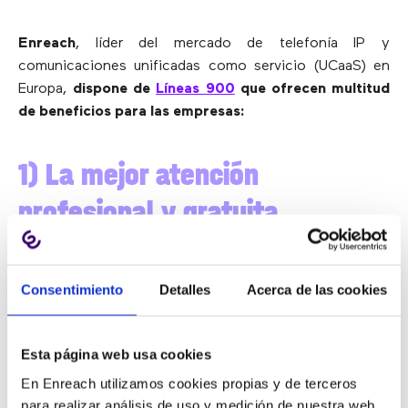
Enreach
, líder del mercado de telefonía IP y
comunicaciones unificadas como servicio (UCaaS) en
Europa,
dispone de
Líneas 900
que ofrecen multitud
de beneficios para las empresas:
1)
La mejor atención
profesional y gratuita
Las líneas 900 son números nacionales gratuitos y
Consentimiento
Detalles
Acerca de las cookies
fáciles de recordar, con la capacidad para atender un
gran volumen de llamadas entrantes. Selecciona el
número corporativo que ofrezca la más alta rentabilidad
Esta página web usa cookies
a tu marca.
En Enreach utilizamos cookies propias y de terceros
para realizar análisis de uso y medición de nuestra web.