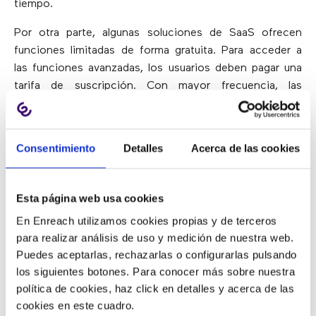
tiempo.
Por otra parte, algunas soluciones de SaaS ofrecen
funciones limitadas de forma gratuita. Para acceder a
las funciones avanzadas, los usuarios deben pagar una
tarifa de suscripción. Con mayor frecuencia, las
aplicaciones SaaS ofrecen algunos planes tarifarios con
diferentes características.
Consentimiento
Detalles
Acerca de las cookies
3) El proveedor de servicios es
responsable del soporte
Esta página web usa cookies
En Enreach utilizamos cookies propias y de terceros
para realizar análisis de uso y medición de nuestra web.
El principal beneficio de SaaS es que
este modelo de
Puedes aceptarlas, rechazarlas o configurarlas pulsando
software ayuda a los usuarios a concentrarse en su
los siguientes botones. Para conocer más sobre nuestra
trabajo sin preocuparse por el mantenimiento
. El
política de cookies, haz click en detalles y acerca de las
proveedor de servicios es totalmente responsable de la
cookies en este cuadro.
configuración. Además, los clientes no necesitan