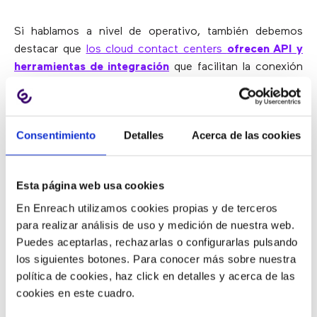
Si hablamos a nivel de operativo, también debemos
destacar que
los cloud contact centers
ofrecen API y
herramientas de integración
que facilitan la conexión
de otros sistemas existentes como, por ejemplo, un
gestor de clientes (CRM).
Consentimiento
Detalles
Acerca de las cookies
6. MÁS SEGURIDAD
Esta página web usa cookies
Contrario a lo que todo el mundo piensa, los datos
son
En Enreach utilizamos cookies propias y de terceros
mucho más vulnerables en un servidor local
de una
para realizar análisis de uso y medición de nuestra web.
empresa que en un data center alojado en la nube.
Puedes aceptarlas, rechazarlas o configurarlas pulsando
Estos proveedores están sujetos a cumplir normativas
los siguientes botones. Para conocer más sobre nuestra
muy estrictas de GDPR o HIPAA, además de tener
política de cookies, haz click en detalles y acerca de las
infraestructuras de máxima seguridad.
cookies en este cuadro.