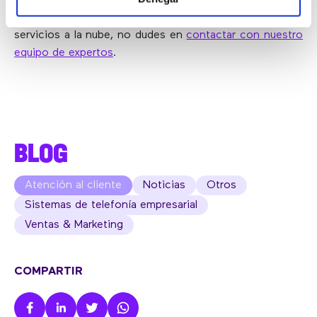
digitalizarse ya que
contamos con más de 20 años en
el sector
, así que si tienes dudas de cómo migrar tus
servicios a la nube, no dudes en
contactar con nuestro
equipo de expertos
.
BLOG
Atención al cliente
Noticias
Otros
Sistemas de telefonía empresarial
Ventas & Marketing
COMPARTIR