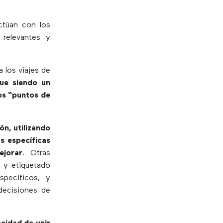
ctúan con los
 relevantes y
a los viajes de
ue siendo un
os “puntos de
ón, utilizando
s específicas
ejorar
. Otras
 y etiquetado
specíficos, y
 decisiones de