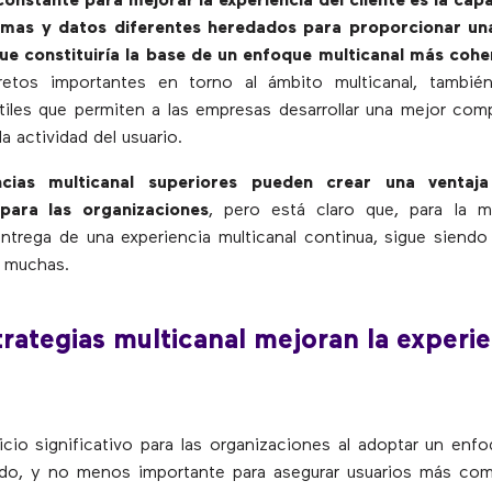
onstante para mejorar la experiencia del cliente es la cap
mas y datos diferentes heredados para proporcionar una
que constituiría la base de un enfoque multicanal más coh
retos importantes en torno al ámbito multicanal, tambié
tiles que permiten a las empresas desarrollar una mejor com
a actividad del usuario.
ncias multicanal superiores pueden crear una ventaja
a para las organizaciones
, pero está claro que, para la m
ntrega de una experiencia multicanal continua, sigue siendo
a muchas.
rategias multicanal mejoran la experie
cio significativo para las organizaciones al adoptar un enfo
ado, y no menos importante para asegurar usuarios más co