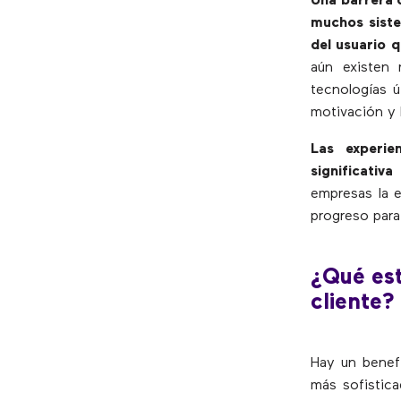
Una barrera c
muchos siste
del usuario 
aún existen 
tecnologías ú
motivación y l
Las experie
significativ
empresas la e
progreso par
¿Qué est
cliente?
Hay un benefi
más sofistic