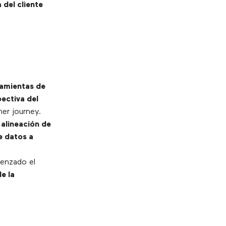
 del cliente
ramientas de
ectiva del
er journey.
 alineación de
de datos a
menzado el
de la