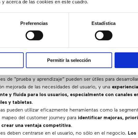
es y acerca de las cookies en este cuadro.
esos
Preferencias
Estadística
zaciones en las que la comunicación no es adecuada entre de
establecer procesos para garantizar un mayor grado de tr
vo
, con la necesidad de poner al cliente en el centro.
ntal que las métricas se centren en los objetivos comercia
Permitir la selección
 la experiencia del cliente
.
ión ha de ser accionable y estar centrada en impulsar la mejo
s de “prueba y aprendizaje” pueden ser útiles para desarrolla
n mejorada de las necesidades del usuario, y una
experiencia
nte y fluida para los usuarios, especialmente con canales 
es y tabletas
.
as pueden utilizar eficazmente herramientas como la segmen
el mapeo del customer journey para
identificar mejoras, priori
y crear una ventaja competitiva
.
es deben centrarse en el usuario, no sólo en el negocio.
Los