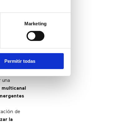
Marketing
partamentos,
abajo
les y se
Permitir todas
ra continua.
r una
 multicanal
emergentes
tación de
zar la