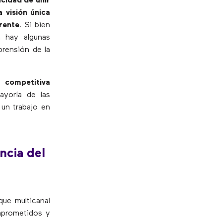
acidad de unir
 visión única
erente
. Si bien
n hay algunas
prensión de la
 competitiva
ayoría de las
 un trabajo en
ncia del
que multicanal
mprometidos y