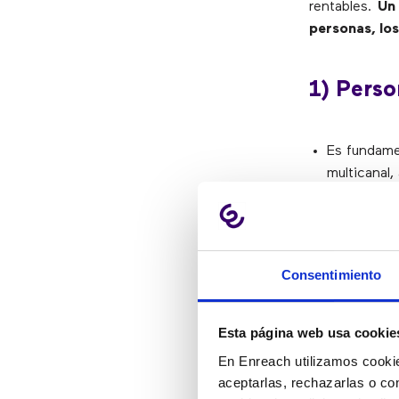
rentables.
Un 
personas, los
1) Perso
Es fundamen
multicanal,
garantizar
de alta ca
Un enfoque
un cambio 
Consentimiento
nuevas form
empleados
Es clave
ga
Esta página web usa cookie
especializ
En Enreach utilizamos cookie
tecnología 
aceptarlas, rechazarlas o co