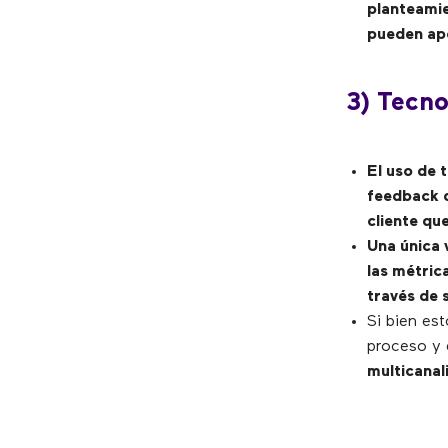
planteamie
pueden apo
3) Tecno
El uso de 
feedback d
cliente qu
Una única 
las métrica
través de
Si bien es
proceso y 
multicanal