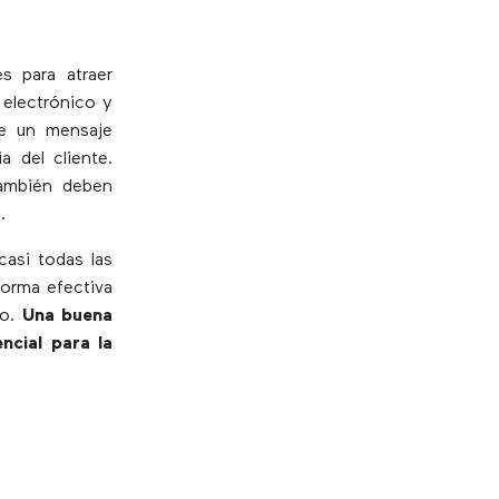
es para atraer
 electrónico y
de un mensaje
 del cliente.
también deben
.
asi todas las
forma efectiva
do.
Una buena
ncial para la