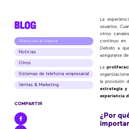
La experienci
BLOG
usuarios. Cua
otros canale
Atención al cliente
continuo en 
Debido a que
Noticias
asegurarse de 
Otros
La
proliferac
Sistemas de telefonía empresarial
organizacione
la provisión 
Ventas & Marketing
estrategia y
experiencia d
COMPARTIR
¿Por qué
importa