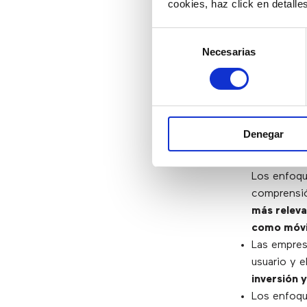
cookies, haz click en detall
2) Proc
Selección
Necesarias
de
consentimiento
Las organi
necesitan
colaborati
Es fundame
Denegar
alineen con
La informac
Los enfoque
comprensió
más releva
como móvil
Las empres
usuario y 
inversión 
Los enfoqu