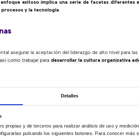
enfoque exitoso implica una serie de facetas diferentes e
 procesos y la tecnología
.
nas
tal asegurar la aceptación del liderazgo de alto nivel para las
 así como trabajar para
desarrollar la cultura organizativa a
 que un enfoque conjunto ofrezca una experiencia del clien
lidad en todo momento
.
 de arriba hacia abajo y de abajo hacia arriba es una forma
duradero dentro de la cultura organizacional
. Es important
Detalles
as de trabajo en los procesos, prácticas y habilidades diarias
.
rantizar la combinación correcta de habilidades de canal ve
s
ado, con más habilidades horizontales en torno al marketing
s propias y de terceros para realizar análisis de uso y medici
y la experiencia del cliente
.
nfigurarlas pulsando los siguientes botones. Para conocer más s