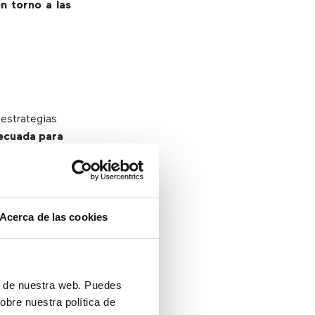
n torno a las
 estrategias
decuada para
te uniforme y
 de impulsar
e adoptar
Acerca de las cookies
 de los
rtical
, la
ón de nuestra web. Puedes
obre nuestra política de