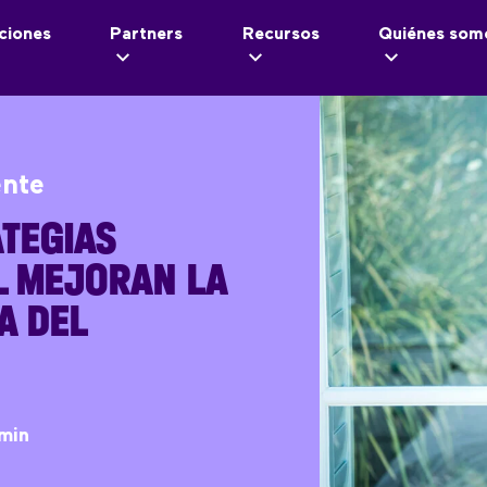
ciones
Partners
Recursos
Quiénes som
ente
TEGIAS
L MEJORAN LA
A DEL
min