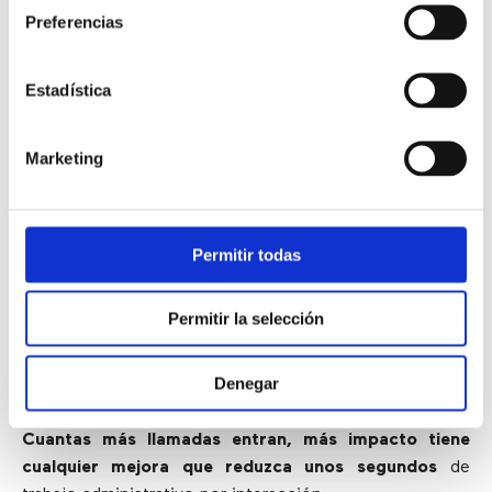
Preferencias
CUANDO EL ACW ES DEMASIADO
Estadística
ALTO
Marketing
Si el tiempo postllamada pesa demasiado,
esta es una
de las palancas más directas para reducirlo sin
sacrificar trazabilidad.
Permitir todas
CUANDO EL EQUIPO GESTIONA
Permitir la selección
MUCHO VOLUMEN
Denegar
Cuantas más llamadas entran, más impacto tiene
cualquier mejora que reduzca unos segundos
de