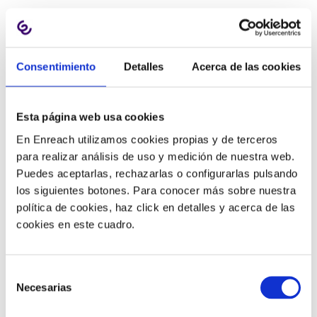
Cuando el volumen de llamadas crece, automatizar
tareas como esta ayuda a mantener la operación más
controlada sin que el esfuerzo administrativo crezca al
Consentimiento
Detalles
Acerca de las cookies
mismo ritmo.
Si además el entorno está bien conectado con otras
herramientas, las
integraciones del contact center
Esta página web usa cookies
permiten que la información fluya mejor entre CRM,
En Enreach utilizamos cookies propias y de terceros
ticketing y supervisión.
para realizar análisis de uso y medición de nuestra web.
Puedes aceptarlas, rechazarlas o configurarlas pulsando
5. EN QUÉ CASOS MERECE
los siguientes botones. Para conocer más sobre nuestra
política de cookies, haz click en detalles y acerca de las
ESPECIALMENTE LA PENA
cookies en este cuadro.
Selección
El resumen automático de llamadas puede aportar valor
Necesarias
de
en casi cualquier operación, pero hay escenarios donde
consentimiento
el retorno es especialmente claro.