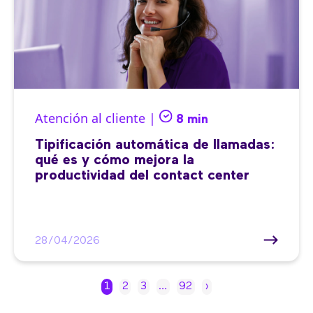
Atención al cliente |
8 min
Tipificación automática de llamadas:
qué es y cómo mejora la
productividad del contact center
28/04/2026
1
2
3
…
92
›